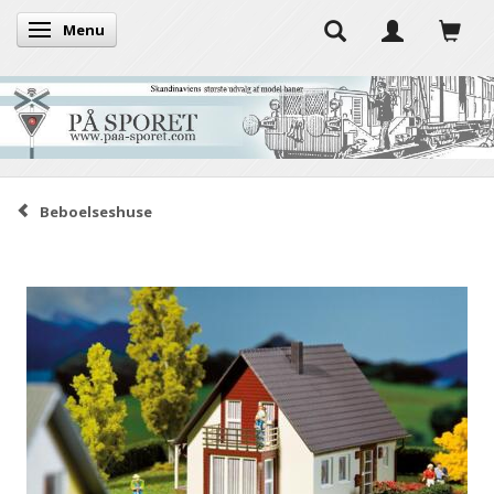
Menu
Skifte navigation
Beboelseshuse