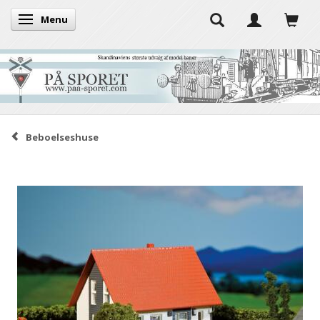
Menu
Skifte navigation
Beboelseshuse