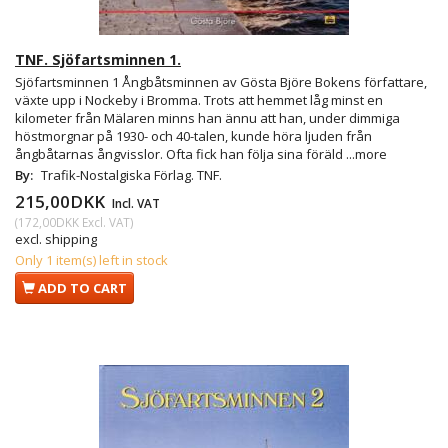
TNF. Sjöfartsminnen 1.
Sjöfartsminnen 1 Ångbåtsminnen av Gösta Björe Bokens författare,
växte upp i Nockeby i Bromma. Trots att hemmet låg minst en
kilometer från Mälaren minns han ännu att han, under dimmiga
höstmorgnar på 1930- och 40-talen, kunde höra ljuden från
ångbåtarnas ångvisslor. Ofta fick han följa sina föräld
...more
By:
Trafik-Nostalgiska Förlag. TNF.
215,00DKK
Incl. VAT
(
172,00DKK
Excl. VAT
)
excl. shipping
Only 1 item(s) left in stock
ADD TO CART