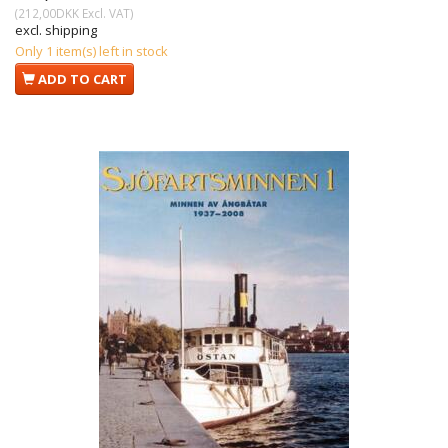
(
212,00DKK
Excl. VAT
)
excl. shipping
Only 1 item(s) left in stock
ADD TO CART