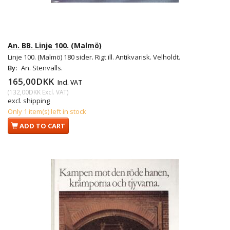
An. BB. Linje 100. (Malmö)
Linje 100. (Malmö) 180 sider. Rigt ill. Antikvarisk. Velholdt.
By:
An. Stenvalls.
165,00DKK
Incl. VAT
(
132,00DKK
Excl. VAT
)
excl. shipping
Only 1 item(s) left in stock
ADD TO CART