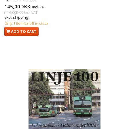
145,00DKK
Incl. VAT
(
116,00DKK
Excl. VAT
)
excl. shipping
Only 1 item(s) left in stock
ADD TO CART