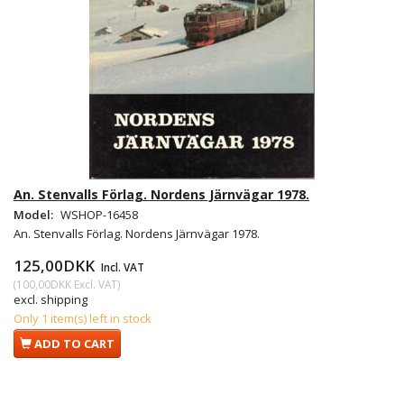
An. Stenvalls Förlag. Nordens Järnvägar 1978.
Model:
WSHOP-16458
An. Stenvalls Förlag. Nordens Järnvägar 1978.
125,00DKK
Incl. VAT
(
100,00DKK
Excl. VAT
)
excl. shipping
Only 1 item(s) left in stock
ADD TO CART