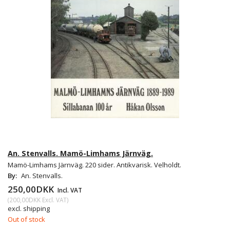
An. Stenvalls. Mamö-Limhams Järnväg.
Mamö-Limhams Järnväg. 220 sider. Antikvarisk. Velholdt.
By:
An. Stenvalls.
250,00DKK
Incl. VAT
(
200,00DKK
Excl. VAT
)
excl. shipping
Out of stock