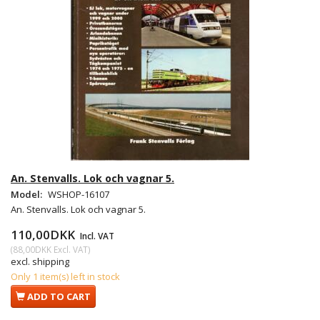
An. Stenvalls. Lok och vagnar 5.
Model:
WSHOP-16107
An. Stenvalls. Lok och vagnar 5.
110,00DKK
Incl. VAT
(
88,00DKK
Excl. VAT
)
excl. shipping
Only 1 item(s) left in stock
ADD TO CART