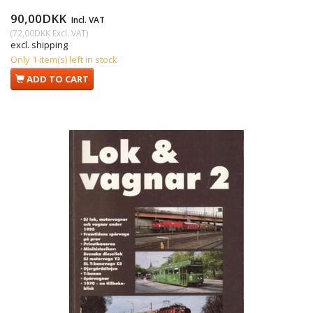
90,00DKK
Incl. VAT
(
72,00DKK
Excl. VAT
)
excl. shipping
Only 1 item(s) left in stock
ADD TO CART