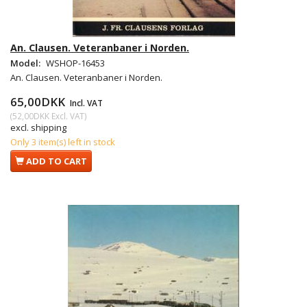
An. Clausen. Veteranbaner i Norden.
Model:
WSHOP-16453
An. Clausen. Veteranbaner i Norden.
65,00DKK
Incl. VAT
(
52,00DKK
Excl. VAT
)
excl. shipping
Only 3 item(s) left in stock
ADD TO CART