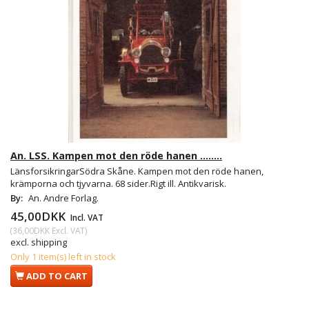
An. LSS. Kampen mot den röde hanen ........
LänsforsikringarSödra Skåne. Kampen mot den röde hanen,
krämporna och tjyvarna. 68 sider.Rigt ill. Antikvarisk.
By:
An. Andre Forlag.
45,00DKK
Incl. VAT
(
36,00DKK
Excl. VAT
)
excl. shipping
Only 1 item(s) left in stock
ADD TO CART