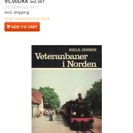
95,00DKK
Incl. VAT
(
76,00DKK
Excl. VAT
)
excl. shipping
Only 1 item(s) left in stock
ADD TO CART