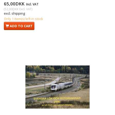
65,00DKK
Incl. VAT
(
52,00DKK
Excl. VAT
)
excl. shipping
Only 1 item(s) left in stock
ADD TO CART