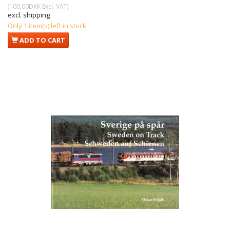
(
100,00DKK
Excl. VAT
)
excl. shipping
Only 1 item(s) left in stock
ADD TO CART