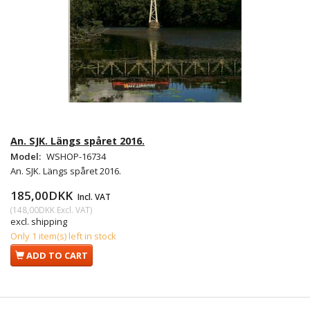
An. SJK. Längs spåret 2016.
Model:
WSHOP-16734
An. SJK. Längs spåret 2016.
185,00DKK
Incl. VAT
(
148,00DKK
Excl. VAT
)
excl. shipping
Only 1 item(s) left in stock
ADD TO CART