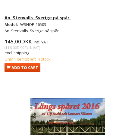
An. Stenvalls. Sverige på spår.
Model:
WSHOP-16503
An. Stenvalls. Sverige på spår.
145,00DKK
Incl. VAT
(
116,00DKK
Excl. VAT
)
excl. shipping
Only 1 item(s) left in stock
ADD TO CART