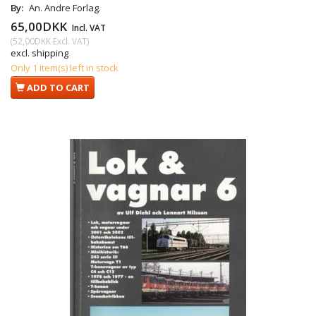
By:
An. Andre Forlag.
65,00DKK
Incl. VAT
(
52,00DKK
Excl. VAT
)
excl. shipping
Only 1 item(s) left in stock
ADD TO CART