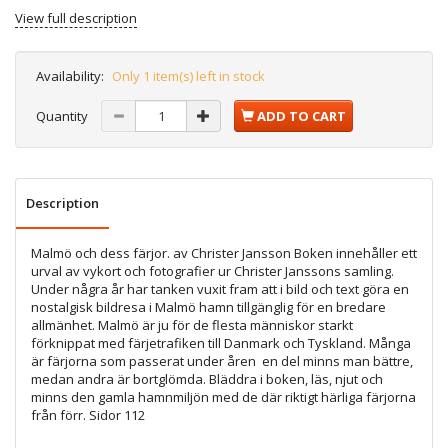
View full description
Availability:
Only 1 item(s) left in stock
Quantity
ADD TO CART
Description
Malmö och dess färjor. av Christer Jansson Boken innehåller ett
urval av vykort och fotografier ur Christer Janssons samling.
Under några år har tanken vuxit fram att i bild och text göra en
nostalgisk bildresa i Malmö hamn tillgänglig för en bredare
allmänhet. Malmö är ju för de flesta människor starkt
förknippat med färjetrafiken till Danmark och Tyskland. Många
är färjorna som passerat under åren  en del minns man bättre,
medan andra är bortglömda. Bläddra i boken, läs, njut och
minns den gamla hamnmiljön med de där riktigt härliga färjorna
från förr. Sidor 112