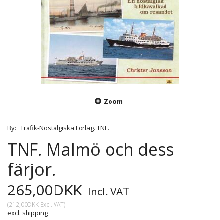
Zoom
By:
Trafik-Nostalgiska Förlag. TNF.
TNF. Malmö och dess
färjor.
265,00DKK
Incl. VAT
(
212,00DKK
Excl. VAT
)
excl. shipping