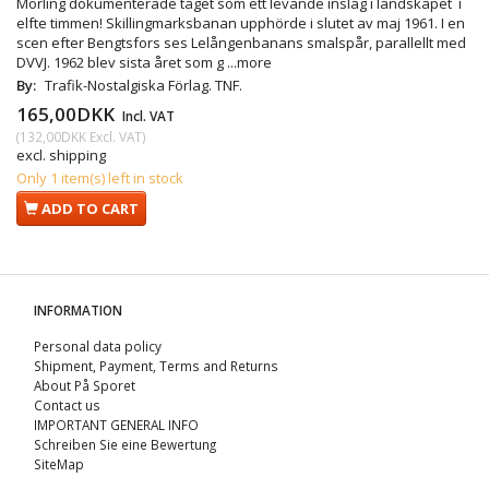
Mörling dokumenterade tåget som ett levande inslag i landskapet  i
elfte timmen! Skillingmarksbanan upphörde i slutet av maj 1961. I en
scen efter Bengtsfors ses Lelångenbanans smalspår, parallellt med
DVVJ. 1962 blev sista året som g
...more
By:
Trafik-Nostalgiska Förlag. TNF.
165,00DKK
Incl. VAT
(
132,00DKK
Excl. VAT
)
excl. shipping
Only 1 item(s) left in stock
ADD TO CART
INFORMATION
Personal data policy
Shipment, Payment, Terms and Returns
About På Sporet
Contact us
IMPORTANT GENERAL INFO
Schreiben Sie eine Bewertung
SiteMap