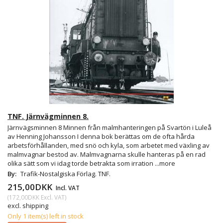
TNF. Järnvägminnen 8.
Järnvägsminnen 8 Minnen från malmhanteringen på Svartön i Luleå
av Henning Johansson I denna bok berättas om de ofta hårda
arbetsförhållanden, med snö och kyla, som arbetet med växling av
malmvagnar bestod av. Malmvagnarna skulle hanteras på en rad
olika sätt som vi idag torde betrakta som irration
...more
By:
Trafik-Nostalgiska Förlag. TNF.
215,00DKK
Incl. VAT
(
172,00DKK
Excl. VAT
)
excl. shipping
Only 1 item(s) left in stock