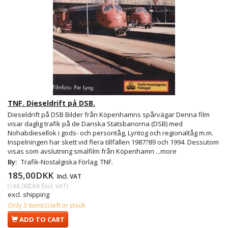
TNF. Dieseldrift på DSB.
Dieseldrift på DSB Bilder från Köpenhamns spårvägar Denna film
visar daglig trafik på de Danska Statsbanorna (DSB) med
Nohabdiesellok i gods- och persontåg, Lyntog och regionaltåg m.m.
Inspelningen har skett vid flera tillfällen 1987?89 och 1994. Dessutom
visas som avslutning smalfilm från Köpenhamn
...more
By:
Trafik-Nostalgiska Förlag. TNF.
185,00DKK
Incl. VAT
(
148,00DKK
Excl. VAT
)
excl. shipping
Only 3 item(s) left in stock
ADD TO CART