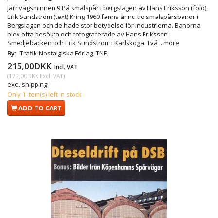
Järnvägsminnen 9 På smalspår i bergslagen av Hans Eriksson (foto),
Erik Sundström (text) Kring 1960 fanns ännu tio smalspårsbanor i
Bergslagen och de hade stor betydelse för industrierna. Banorna
blev ofta besökta och fotograferade av Hans Eriksson i
Smedjebacken och Erik Sundström i Karlskoga. Två
...more
By:
Trafik-Nostalgiska Förlag. TNF.
215,00DKK
Incl. VAT
(
172,00DKK
Excl. VAT
)
excl. shipping
Only 1 item(s) left in stock
ADD TO CART