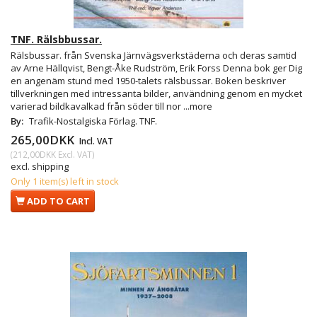
TNF. Rälsbbussar.
Rälsbussar. från Svenska Järnvägsverkstäderna och deras samtid
av Arne Hällqvist, Bengt-Åke Rudström, Erik Forss Denna bok ger Dig
en angenäm stund med 1950-talets rälsbussar. Boken beskriver
tillverkningen med intressanta bilder, användning genom en mycket
varierad bildkavalkad från söder till nor
...more
By:
Trafik-Nostalgiska Förlag. TNF.
265,00DKK
Incl. VAT
(
212,00DKK
Excl. VAT
)
excl. shipping
Only 1 item(s) left in stock
ADD TO CART