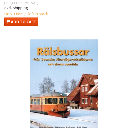
(
212,00DKK
Excl. VAT
)
excl. shipping
Only 1 item(s) left in stock
ADD TO CART