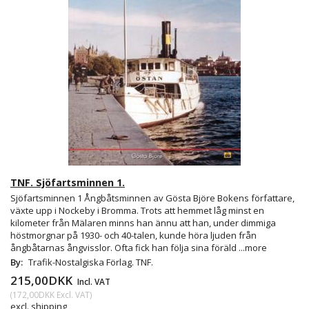
TNF. Sjöfartsminnen 1.
Sjöfartsminnen 1 Ångbåtsminnen av Gösta Björe Bokens författare,
växte upp i Nockeby i Bromma. Trots att hemmet låg minst en
kilometer från Mälaren minns han ännu att han, under dimmiga
höstmorgnar på 1930- och 40-talen, kunde höra ljuden från
ångbåtarnas ångvisslor. Ofta fick han följa sina föräld
...more
By:
Trafik-Nostalgiska Förlag. TNF.
215,00DKK
Incl. VAT
(
172,00DKK
Excl. VAT
)
excl. shipping