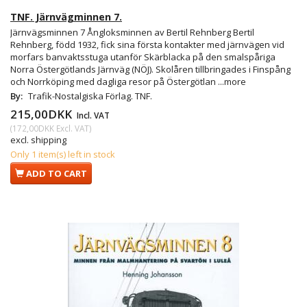
TNF. Järnvägminnen 7.
Järnvägsminnen 7 Ångloksminnen av Bertil Rehnberg Bertil
Rehnberg, född 1932, fick sina första kontakter med järnvägen vid
morfars banvaktsstuga utanför Skärblacka på den smalspåriga
Norra Östergötlands Järnväg (NÖJ). Skolåren tillbringades i Finspång
och Norrköping med dagliga resor på Östergötlan
...more
By:
Trafik-Nostalgiska Förlag. TNF.
215,00DKK
Incl. VAT
(
172,00DKK
Excl. VAT
)
excl. shipping
Only 1 item(s) left in stock
ADD TO CART