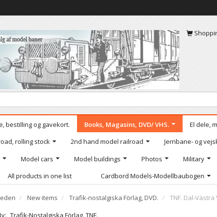
Shoppi
, bestilling og gavekort.
Books, Magasins, DVD/ VHS.
El dele, 
oad, rolling stock
2nd hand model railroad
Jernbane- og vejs
Model cars
Model buildings
Photos
Military
All products in one list
Cardbord Models-Modellbaubogen
eden
New items
Trafik-nostalgiska Förlag, DVD.
TNF. Dal-Västra V
By:
Trafik-Nostalgiska Förlag. TNF.