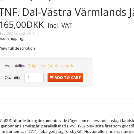
TNF. Dal-Västra Värmlands Jä...
165,00DKK
Incl. VAT
132,00DKK
Excl. VAT
)
excl. shipping
View full description
Availability:
Only 1 item(s) left in stock
Quantity
ADD TO CART
-62 Staffan Mörling dokumenterade tåget som ett levande inslag i landska
långenbanans smalspår, parallellt med DVVJ. 1962 blev sista året som god
ämare är temat i "7751 - lokalgodståg TorsbyKil". Huvudrollen innehas av 