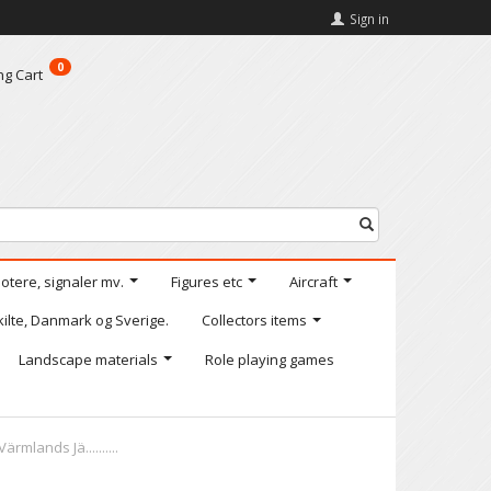
Sign in
0
ng Cart
motere, signaler mv.
Figures etc
Aircraft
kilte, Danmark og Sverige.
Collectors items
Landscape materials
Role playing games
ärmlands Jä..........