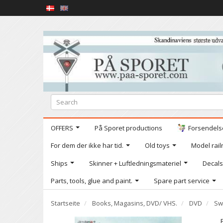
OFFERS
På Sporet productions
Forsendelse
For dem der ikke har tid.
Old toys
Model railr
Ships
Skinner + Luftledningsmateriel
Decals
Parts, tools, glue and paint.
Spare part service
Startseite
Books, Magasins, DVD/ VHS.
DVD
Sw