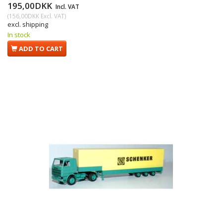
195,00DKK
Incl. VAT
(
156,00DKK
Excl. VAT
)
excl. shipping
In stock
ADD TO CART