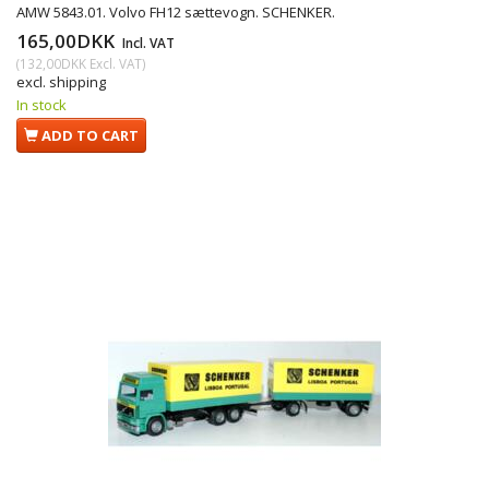
AMW 5843.01. Volvo FH12 sættevogn. SCHENKER.
165,00DKK
Incl. VAT
(
132,00DKK
Excl. VAT
)
excl. shipping
In stock
ADD TO CART