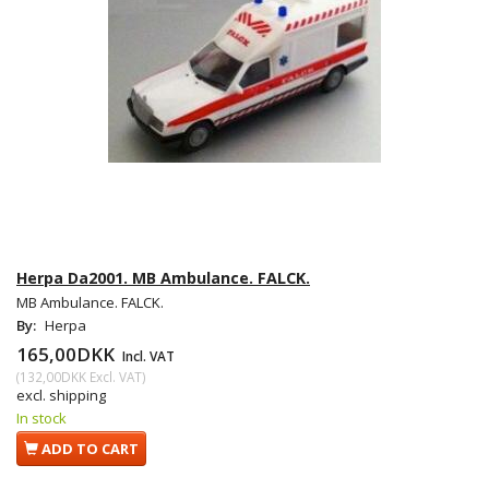
Herpa Da2001. MB Ambulance. FALCK.
MB Ambulance. FALCK.
By:
Herpa
165,00DKK
Incl. VAT
(
132,00DKK
Excl. VAT
)
excl. shipping
In stock
ADD TO CART