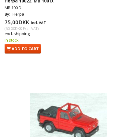
Herpa 10022. MB 100 D.
MB 100 D.
By:
Herpa
75,00DKK
Incl. VAT
(
60,00DKK
Excl. VAT
)
excl. shipping
In stock
ADD TO CART