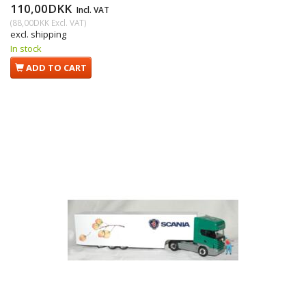
110,00DKK
Incl. VAT
(
88,00DKK
Excl. VAT
)
excl. shipping
In stock
ADD TO CART