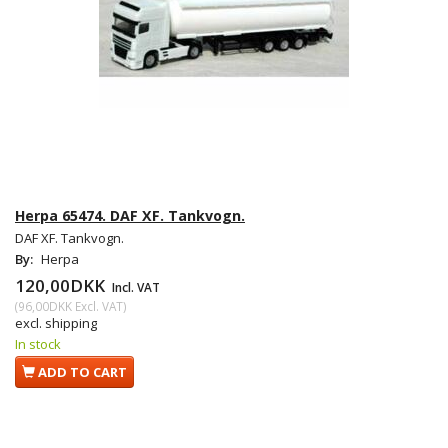
Herpa 65474. DAF XF. Tankvogn.
DAF XF. Tankvogn.
By:
Herpa
120,00DKK
Incl. VAT
(
96,00DKK
Excl. VAT
)
excl. shipping
In stock
ADD TO CART