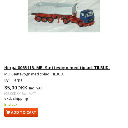
Herpa 806511B. MB. Sættevogn med tiplad. TILBUD.
MB. Sættevogn med tiplad. TILBUD.
By:
Herpa
85,00DKK
Incl. VAT
(
68,00DKK
Excl. VAT
)
excl. shipping
In stock
ADD TO CART