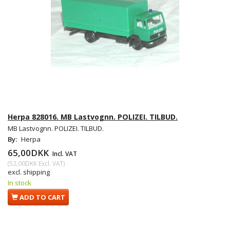
Herpa 828016. MB Lastvognn. POLIZEI. TILBUD.
MB Lastvognn. POLIZEI. TILBUD.
By:
Herpa
65,00DKK
Incl. VAT
(
52,00DKK
Excl. VAT
)
excl. shipping
In stock
ADD TO CART