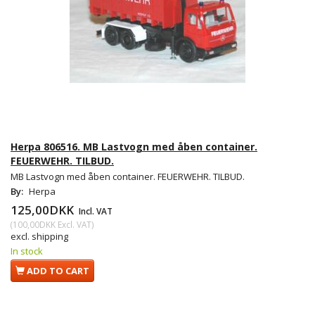
Herpa 806516. MB Lastvogn med åben container.
FEUERWEHR. TILBUD.
MB Lastvogn med åben container. FEUERWEHR. TILBUD.
By:
Herpa
125,00DKK
Incl. VAT
(
100,00DKK
Excl. VAT
)
excl. shipping
In stock
ADD TO CART