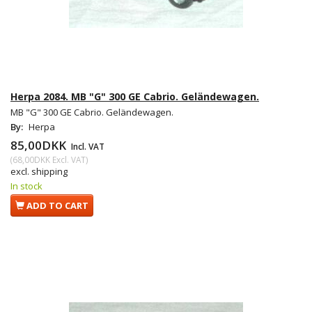
Herpa 2084. MB "G" 300 GE Cabrio. Geländewagen.
MB "G" 300 GE Cabrio. Geländewagen.
By:
Herpa
85,00DKK
Incl. VAT
(
68,00DKK
Excl. VAT
)
excl. shipping
In stock
ADD TO CART