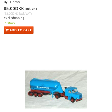
By:
Herpa
85,00DKK
Incl. VAT
(
68,00DKK
Excl. VAT
)
excl. shipping
In stock
ADD TO CART