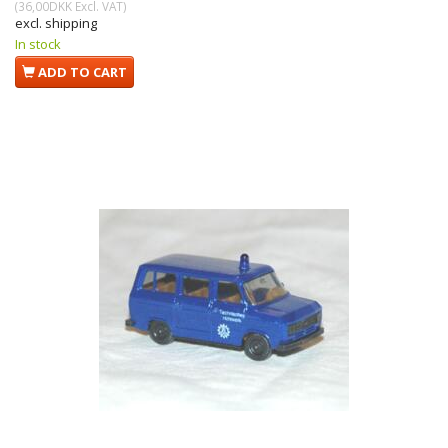
(
36,00DKK
Excl. VAT
)
excl. shipping
In stock
ADD TO CART