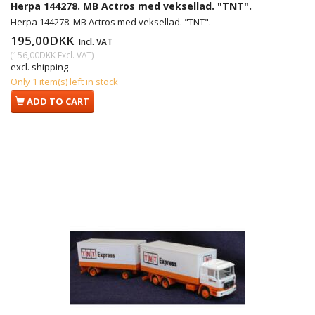
Herpa 144278. MB Actros med veksellad. "TNT".
Herpa 144278. MB Actros med veksellad. "TNT".
195,00DKK
Incl. VAT
(
156,00DKK
Excl. VAT
)
excl. shipping
Only 1 item(s) left in stock
ADD TO CART