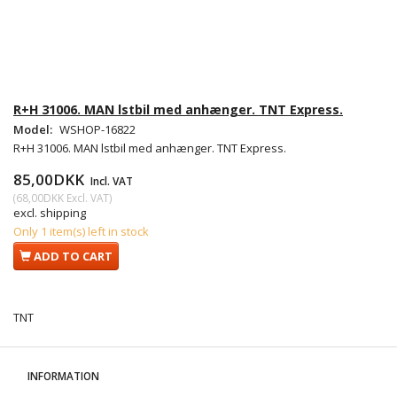
R+H 31006. MAN lstbil med anhænger. TNT Express.
Model:
WSHOP-16822
R+H 31006. MAN lstbil med anhænger. TNT Express.
85,00DKK
Incl. VAT
(
68,00DKK
Excl. VAT
)
excl. shipping
Only 1 item(s) left in stock
ADD TO CART
TNT
INFORMATION