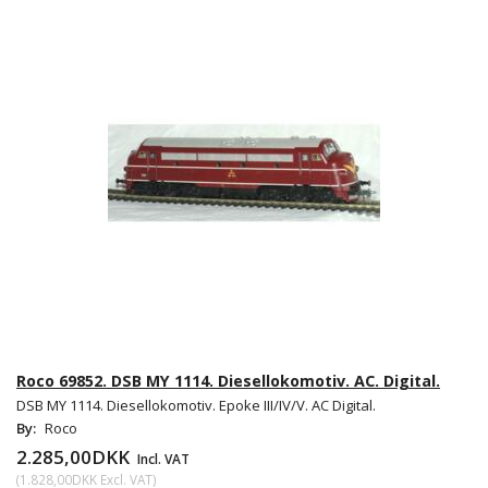
Roco 69852. DSB MY 1114. Diesellokomotiv. AC. Digital.
DSB MY 1114. Diesellokomotiv. Epoke III/IV/V. AC Digital.
By:
Roco
2.285,00DKK
Incl. VAT
(
1.828,00DKK
Excl. VAT
)