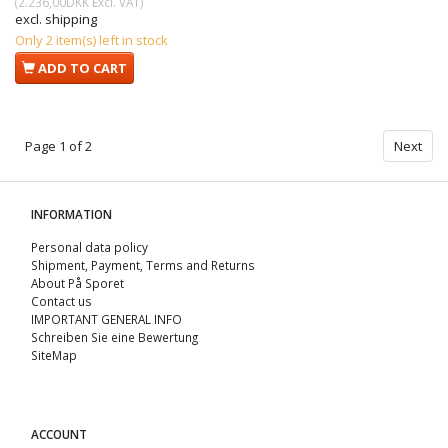
(
2.236,00DKK
Excl. VAT
)
excl. shipping
Only 2 item(s) left in stock
ADD TO CART
Page 1 of 2
Next
INFORMATION
Personal data policy
Shipment, Payment, Terms and Returns
About På Sporet
Contact us
IMPORTANT GENERAL INFO
Schreiben Sie eine Bewertung
SiteMap
ACCOUNT