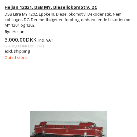
Heljan 12021. DSB MY. Diesellokomotiv. DC
DSB Litra MY 1202. Epoke III. Diesellokomotiv. Dekoder stik. Nem
koblinger. DC. Der medfølger en fotobog, omhandlende historien om
MY 1201 og 1202.
By:
Heljan
3.000,00DKK
Incl. VAT
(
2.400,00DKK
Excl. VAT
)
excl. shipping
Out of stock