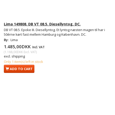
Lima 149808. DB VT 08.5. Diesellyntog. DC.
DB VT 08.5. Epoke III. Diesellyntog. Et lyntog næsten magen til har i
50érne kørt fast mellem Hamburg og København. DC.
By:
Lima
1.485,00DKK
Incl. VAT
(
1.188,00DKK
Excl. VAT
)
excl. shipping
Only 1 item(s) left in stock
ADD TO CART