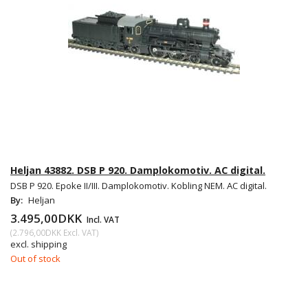
Heljan 43882. DSB P 920. Damplokomotiv. AC digital.
DSB P 920. Epoke II/III. Damplokomotiv. Kobling NEM. AC digital.
By:
Heljan
3.495,00DKK
Incl. VAT
(
2.796,00DKK
Excl. VAT
)
excl. shipping
Out of stock