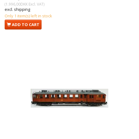
(
1.996,00DKK
Excl. VAT
)
excl. shipping
Only 1 item(s) left in stock
ADD TO CART