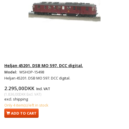
Heljan 45201. DSB MO 597. DCC digital.
Model:
WSHOP-15498
Heljan 45201. DSB MO 597. DCC digital.
2.295,00DKK
Incl. VAT
(
1.836,00DKK
Excl. VAT
)
excl. shipping
Only 4 item(s) left in stock
ADD TO CART