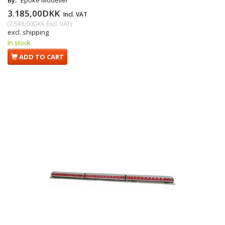
By:
Epoke Modeller
3.185,00DKK
Incl. VAT
(
2.548,00DKK
Excl. VAT
)
excl. shipping
In stock
ADD TO CART