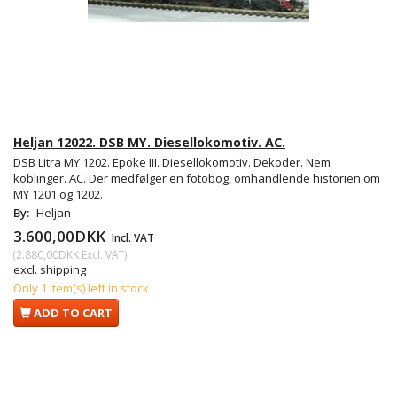
Heljan 12022. DSB MY. Diesellokomotiv. AC.
DSB Litra MY 1202. Epoke III. Diesellokomotiv. Dekoder. Nem
koblinger. AC. Der medfølger en fotobog, omhandlende historien om
MY 1201 og 1202.
By:
Heljan
3.600,00DKK
Incl. VAT
(
2.880,00DKK
Excl. VAT
)
excl. shipping
Only 1 item(s) left in stock
ADD TO CART