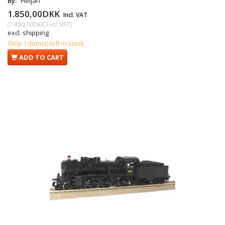
By:
Heljan
1.850,00DKK
Incl. VAT
(
1.480,00DKK
Excl. VAT
)
excl. shipping
Only 1 item(s) left in stock
ADD TO CART