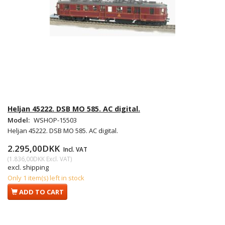
Heljan 45222. DSB MO 585. AC digital.
Model:
WSHOP-15503
Heljan 45222. DSB MO 585. AC digital.
2.295,00DKK
Incl. VAT
(
1.836,00DKK
Excl. VAT
)
excl. shipping
Only 1 item(s) left in stock
ADD TO CART