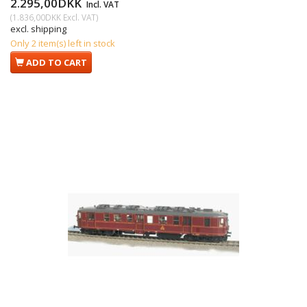
2.295,00DKK
Incl. VAT
(
1.836,00DKK
Excl. VAT
)
excl. shipping
Only 2 item(s) left in stock
ADD TO CART