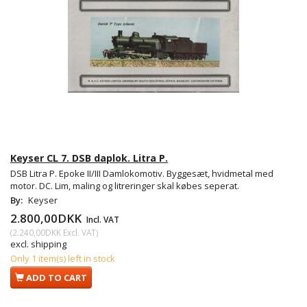
Keyser CL 7. DSB daplok. Litra P.
DSB Litra P. Epoke II/III Damlokomotiv. Byggesæt, hvidmetal med
motor. DC. Lim, maling og litreringer skal købes seperat.
By:
Keyser
2.800,00DKK
Incl. VAT
(
2.240,00DKK
Excl. VAT
)
excl. shipping
Only 1 item(s) left in stock
ADD TO CART