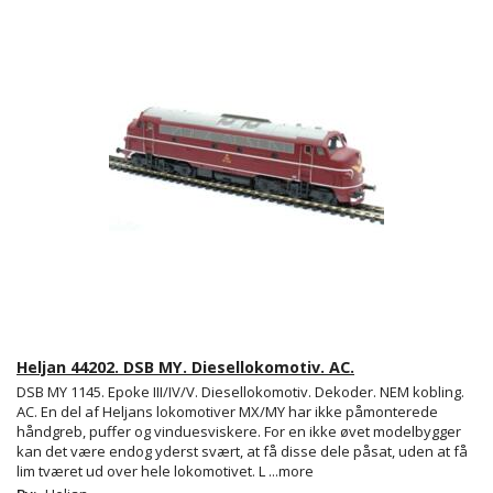
Heljan 44202. DSB MY. Diesellokomotiv. AC.
DSB MY 1145. Epoke III/IV/V. Diesellokomotiv. Dekoder. NEM kobling.
AC. En del af Heljans lokomotiver MX/MY har ikke påmonterede
håndgreb, puffer og vinduesviskere. For en ikke øvet modelbygger
kan det være endog yderst svært, at få disse dele påsat, uden at få
lim tværet ud over hele lokomotivet. L
...more