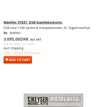
Märklin 37037. DSB Damlokomotiv.
DSB Litra T 299. Epoke III. Damplokomotiv. AC. Digital med lyd.
By:
Märklin
3.095,00DKK
Incl. VAT
(
2.476,00DKK
Excl. VAT
)
excl. shipping
Only 3 item(s) left in stock
ADD TO CART