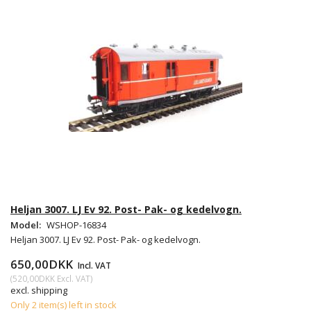
Heljan 3007. LJ Ev 92. Post- Pak- og kedelvogn.
Model:
WSHOP-16834
Heljan 3007. LJ Ev 92. Post- Pak- og kedelvogn.
650,00DKK
Incl. VAT
(
520,00DKK
Excl. VAT
)
excl. shipping
Only 2 item(s) left in stock