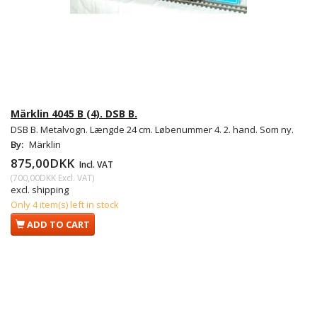
Märklin 4045 B (4). DSB B.
DSB B. Metalvogn. Længde 24 cm. Løbenummer 4. 2. hand. Som ny.
By:
Märklin
875,00DKK
Incl. VAT
(
700,00DKK
Excl. VAT
)
excl. shipping
Only 4 item(s) left in stock
ADD TO CART