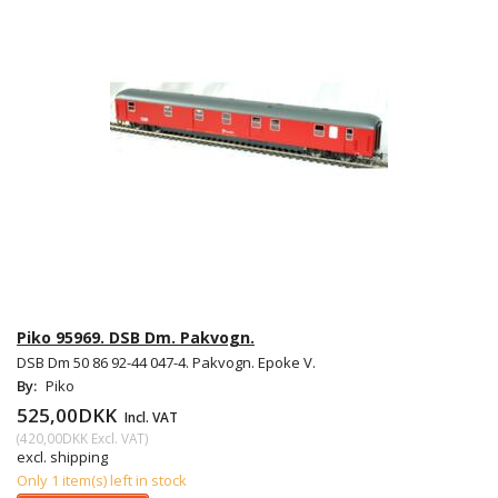
Piko 95969. DSB Dm. Pakvogn.
DSB Dm 50 86 92-44 047-4. Pakvogn. Epoke V.
By:
Piko
525,00DKK
Incl. VAT
(
420,00DKK
Excl. VAT
)
excl. shipping
Only 1 item(s) left in stock