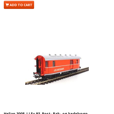
ADD TO CART
Heljan 3008. LJ Ev 93. Post- Pak- og kedelvogn.