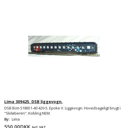
Lima 309425. DSB liggevogn.
DSB Bcm 518651-40 420-5. Epoke V. Liggevogn. Hovedsageligt brugt i
"Skiløberen". Kobling NEM.
By:
Lima
550,00DKK
Incl. VAT