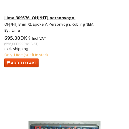
Lima 309576. OHJ/HTJ personvogn.
OHJ/HTJ Bnm 72. Epoke V. Personvogn. Kobling NEM.
By:
Lima
695,00DKK
Incl. VAT
(
556,00DKK
Excl. VAT
)
excl. shipping
Only 1 item(s) left in stock
ADD TO CART