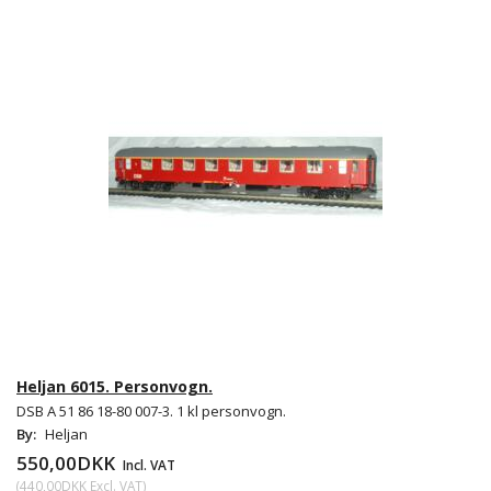
Heljan 6015. Personvogn.
DSB A 51 86 18-80 007-3. 1 kl personvogn.
By:
Heljan
550,00DKK
Incl. VAT
(
440,00DKK
Excl. VAT
)