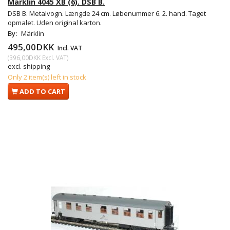
Märklin 4045 XB (6). DSB B.
DSB B. Metalvogn. Længde 24 cm. Løbenummer 6. 2. hand. Taget
opmalet. Uden original karton.
By:
Märklin
495,00DKK
Incl. VAT
(
396,00DKK
Excl. VAT
)
excl. shipping
Only 2 item(s) left in stock
ADD TO CART