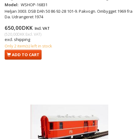
Model:
WSHOP-16831
Heljan 3003. DSB DAh 50 86 92-28 101-9. Pakvogn. Ombygget 1969 fra
Da
. Udrangeret 1974
650,00DKK
Incl. VAT
(
520,00DKK
Excl. VAT
)
excl. shipping
Only 2 item(s) left in stock
ADD TO CART