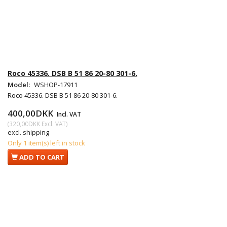
Roco 45336. DSB B 51 86 20-80 301-6.
Model:
WSHOP-17911
Roco 45336. DSB B 51 86 20-80 301-6.
400,00DKK
Incl. VAT
(
320,00DKK
Excl. VAT
)
excl. shipping
Only 1 item(s) left in stock
ADD TO CART