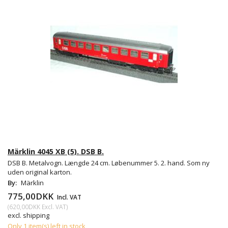
Märklin 4045 XB (5). DSB B.
DSB B. Metalvogn. Længde 24 cm. Løbenummer 5. 2. hand. Som ny
uden original karton.
By:
Märklin
775,00DKK
Incl. VAT
(
620,00DKK
Excl. VAT
)
excl. shipping
Only 1 item(s) left in stock