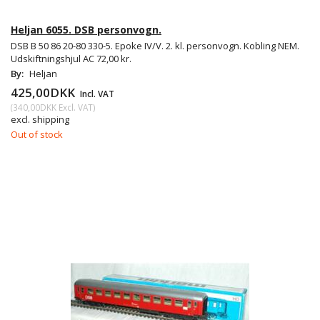
Heljan 6055. DSB personvogn.
DSB B 50 86 20-80 330-5. Epoke IV/V. 2. kl. personvogn. Kobling NEM.
Udskiftningshjul AC 72,00 kr.
By:
Heljan
425,00DKK
Incl. VAT
(
340,00DKK
Excl. VAT
)
excl. shipping
Out of stock