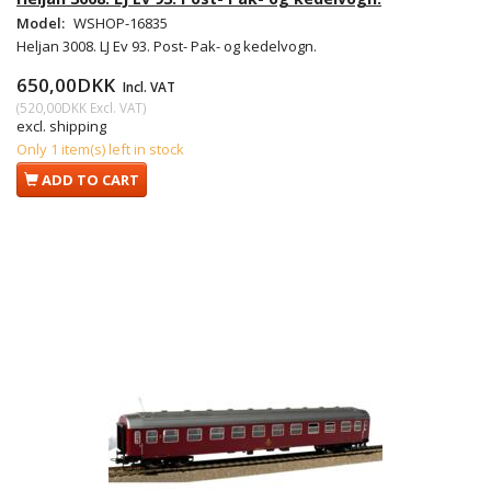
Model:
WSHOP-16835
Heljan 3008. LJ Ev 93. Post- Pak- og kedelvogn.
650,00DKK
Incl. VAT
(
520,00DKK
Excl. VAT
)
excl. shipping
Only 1 item(s) left in stock
ADD TO CART