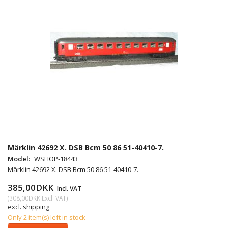
Märklin 42692 X. DSB Bcm 50 86 51-40410-7.
Model:
WSHOP-18443
Märklin 42692 X. DSB Bcm 50 86 51-40410-7.
385,00DKK
Incl. VAT
(
308,00DKK
Excl. VAT
)
excl. shipping
Only 2 item(s) left in stock