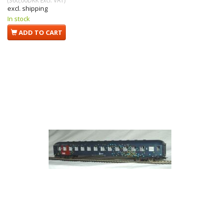
(
360,00DKK
Excl. VAT
)
excl. shipping
In stock
ADD TO CART