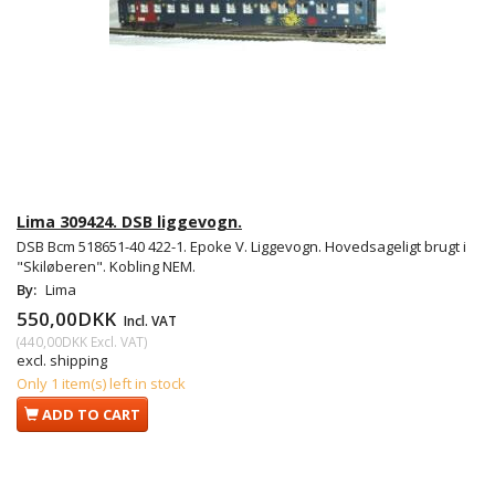
Lima 309424. DSB liggevogn.
DSB Bcm 518651-40 422-1. Epoke V. Liggevogn. Hovedsageligt brugt i
"Skiløberen". Kobling NEM.
By:
Lima
550,00DKK
Incl. VAT
(
440,00DKK
Excl. VAT
)
excl. shipping
Only 1 item(s) left in stock
ADD TO CART