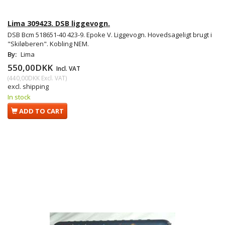
Lima 309423. DSB liggevogn.
DSB Bcm 518651-40 423-9. Epoke V. Liggevogn. Hovedsageligt brugt i
"Skiløberen". Kobling NEM.
By:
Lima
550,00DKK
Incl. VAT
(
440,00DKK
Excl. VAT
)
excl. shipping
In stock
ADD TO CART