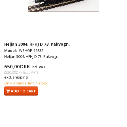
Heljan 3004. HFHJ D 73. Pakvogn.
Model:
WSHOP-16832
Heljan 3004. HFHJ D 73. Pakvogn.
650,00DKK
Incl. VAT
(
520,00DKK
Excl. VAT
)
excl. shipping
Only 3 item(s) left in stock
ADD TO CART