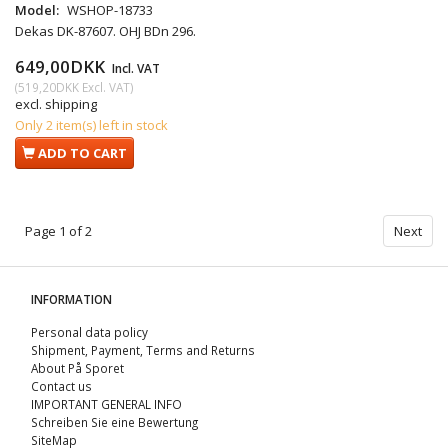
Model:
WSHOP-18733
Dekas DK-87607. OHJ BDn 296.
649,00DKK
Incl. VAT
(
519,20DKK
Excl. VAT
)
excl. shipping
Only 2 item(s) left in stock
ADD TO CART
Page 1 of 2
Next
INFORMATION
Personal data policy
Shipment, Payment, Terms and Returns
About På Sporet
Contact us
IMPORTANT GENERAL INFO
Schreiben Sie eine Bewertung
SiteMap