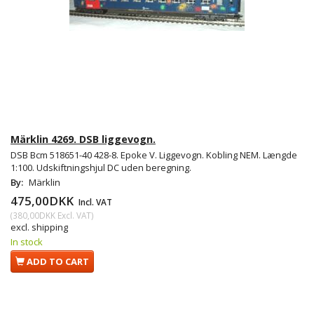
Märklin 4269. DSB liggevogn.
DSB Bcm 518651-40 428-8. Epoke V. Liggevogn. Kobling NEM. Længde
1:100. Udskiftningshjul DC uden beregning.
By:
Märklin
475,00DKK
Incl. VAT
(
380,00DKK
Excl. VAT
)
excl. shipping
In stock
ADD TO CART