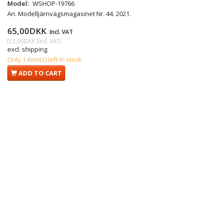
Model:
WSHOP-19766
An. Modelljärnvägsmagasinet Nr. 44. 2021.
65,00DKK
Incl. VAT
(
52,00DKK
Excl. VAT
)
excl. shipping
Only 1 item(s) left in stock
ADD TO CART