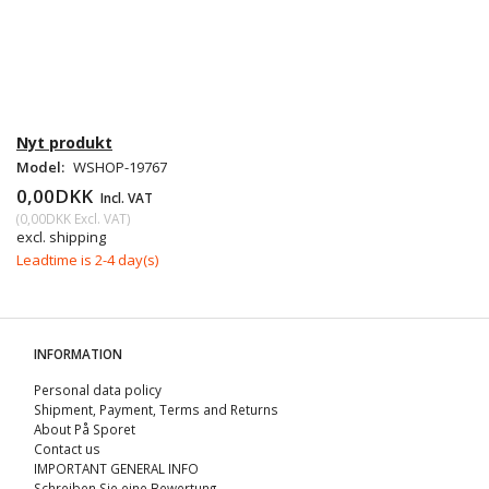
Nyt produkt
Model:
WSHOP-19767
0,00DKK
Incl. VAT
(
0,00DKK
Excl. VAT
)
excl. shipping
Leadtime is 2-4 day(s)
INFORMATION
Personal data policy
Shipment, Payment, Terms and Returns
About På Sporet
Contact us
IMPORTANT GENERAL INFO
Schreiben Sie eine Bewertung