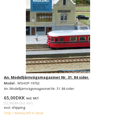
An. Modelljärnvägsmagasinet Nr. 31. 84 sider.
Model:
WSHOP-19762
An. Modelljärnvägsmagasinet Nr. 31. 84 sider.
65,00DKK
Incl. VAT
(
52,00DKK
Excl. VAT
)
excl. shipping
Only 1 item(s) left in stock