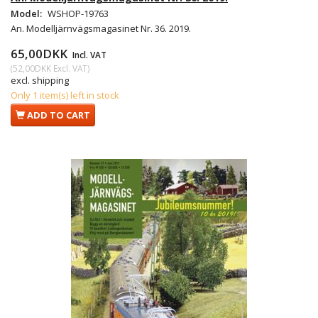
Model:
WSHOP-19763
An. Modelljärnvägsmagasinet Nr. 36. 2019.
65,00DKK
Incl. VAT
(
52,00DKK
Excl. VAT
)
excl. shipping
Only 1 item(s) left in stock
ADD TO CART