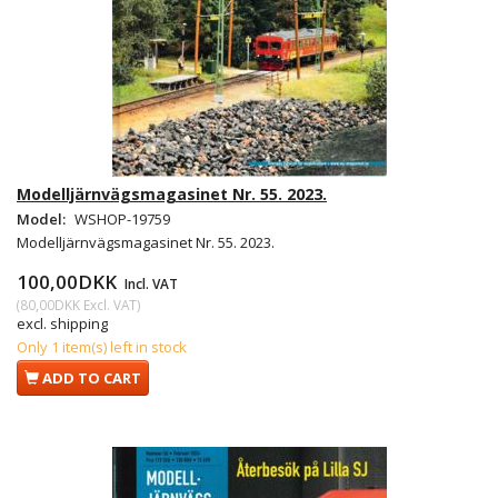
Modelljärnvägsmagasinet Nr. 55. 2023.
Model:
WSHOP-19759
Modelljärnvägsmagasinet Nr. 55. 2023.
100,00DKK
Incl. VAT
(
80,00DKK
Excl. VAT
)
excl. shipping
Only 1 item(s) left in stock
ADD TO CART