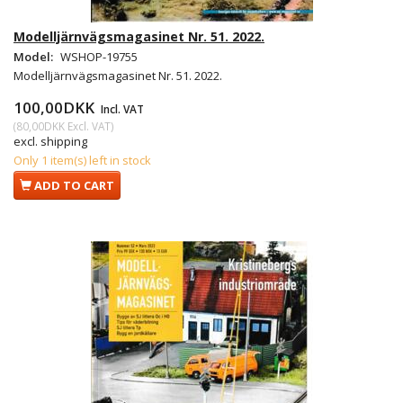
Modelljärnvägsmagasinet Nr. 51. 2022.
Model:
WSHOP-19755
Modelljärnvägsmagasinet Nr. 51. 2022.
100,00DKK
Incl. VAT
(
80,00DKK
Excl. VAT
)
excl. shipping
Only 1 item(s) left in stock
ADD TO CART