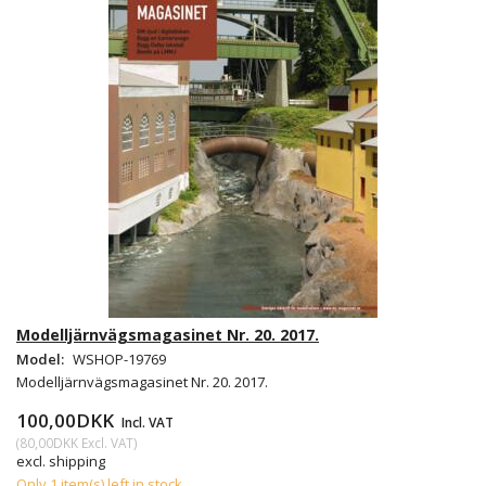
Modelljärnvägsmagasinet Nr. 20. 2017.
Model:
WSHOP-19769
Modelljärnvägsmagasinet Nr. 20. 2017.
100,00DKK
Incl. VAT
(
80,00DKK
Excl. VAT
)
excl. shipping
Only 1 item(s) left in stock