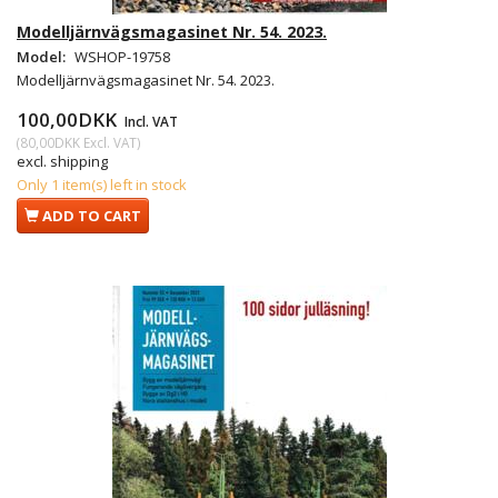
Modelljärnvägsmagasinet Nr. 54. 2023.
Model:
WSHOP-19758
Modelljärnvägsmagasinet Nr. 54. 2023.
100,00DKK
Incl. VAT
(
80,00DKK
Excl. VAT
)
excl. shipping
Only 1 item(s) left in stock
ADD TO CART