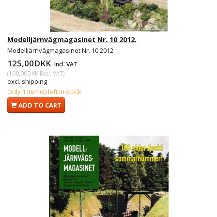
Modelljärnvägmagasinet Nr. 10 2012.
Modelljärnvägmagasinet Nr. 10 2012.
125,00DKK
Incl. VAT
(
100,00DKK
Excl. VAT
)
excl. shipping
Only 1 item(s) left in stock
ADD TO CART