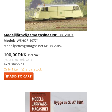
Modelljärnvägsmagasinet Nr. 38. 2019.
Model:
WSHOP-19774
Modelljärnvägsmagasinet Nr. 38. 2019.
100,00DKK
Incl. VAT
(
80,00DKK
Excl. VAT
)
excl. shipping
Only 1 item(s) left in stock
ADD TO CART