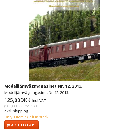
Modelljärnvägmagasinet Nr. 12. 2013.
Modelljärnvägmagasinet Nr. 12. 2013.
125,00DKK
Incl. VAT
(
100,00DKK
Excl. VAT
)
excl. shipping
Only 1 item(s) left in stock
ADD TO CART