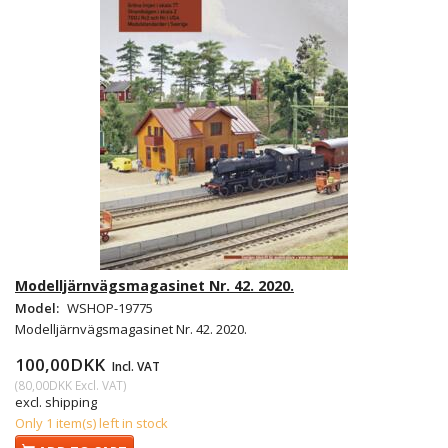
Modelljärnvägsmagasinet Nr. 42. 2020.
Model:
WSHOP-19775
Modelljärnvägsmagasinet Nr. 42. 2020.
100,00DKK
Incl. VAT
(
80,00DKK
Excl. VAT
)
excl. shipping
Only 1 item(s) left in stock