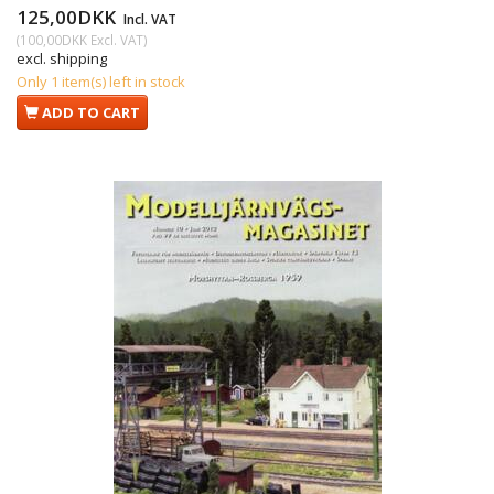
125,00DKK
Incl. VAT
(
100,00DKK
Excl. VAT
)
excl. shipping
Only 1 item(s) left in stock
ADD TO CART