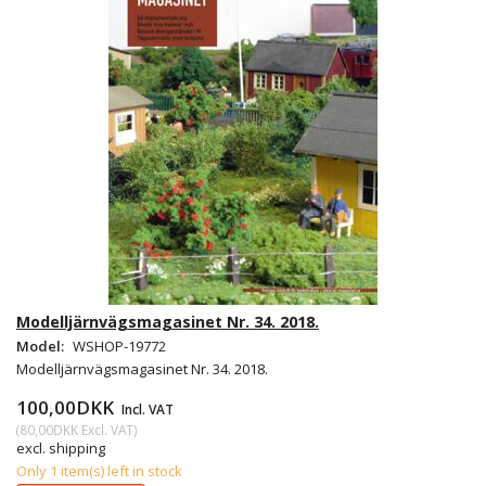
Modelljärnvägsmagasinet Nr. 34. 2018.
Model:
WSHOP-19772
Modelljärnvägsmagasinet Nr. 34. 2018.
100,00DKK
Incl. VAT
(
80,00DKK
Excl. VAT
)
excl. shipping
Only 1 item(s) left in stock