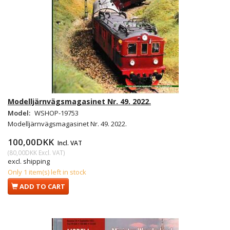
Modelljärnvägsmagasinet Nr. 49. 2022.
Model:
WSHOP-19753
Modelljärnvägsmagasinet Nr. 49. 2022.
100,00DKK
Incl. VAT
(
80,00DKK
Excl. VAT
)
excl. shipping
Only 1 item(s) left in stock
ADD TO CART