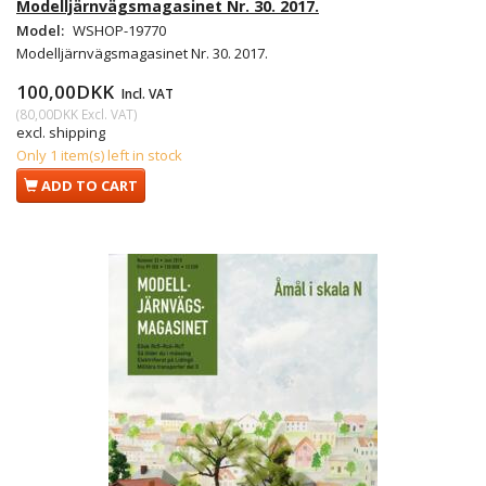
Modelljärnvägsmagasinet Nr. 30. 2017.
Model:
WSHOP-19770
Modelljärnvägsmagasinet Nr. 30. 2017.
100,00DKK
Incl. VAT
(
80,00DKK
Excl. VAT
)
excl. shipping
Only 1 item(s) left in stock
ADD TO CART