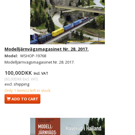
Modelljärnvägsmagasinet Nr. 28. 2017.
Model:
WSHOP-19768
Modelljärnvägsmagasinet Nr. 28. 2017.
100,00DKK
Incl. VAT
(
80,00DKK
Excl. VAT
)
excl. shipping
Only 1 item(s) left in stock
ADD TO CART