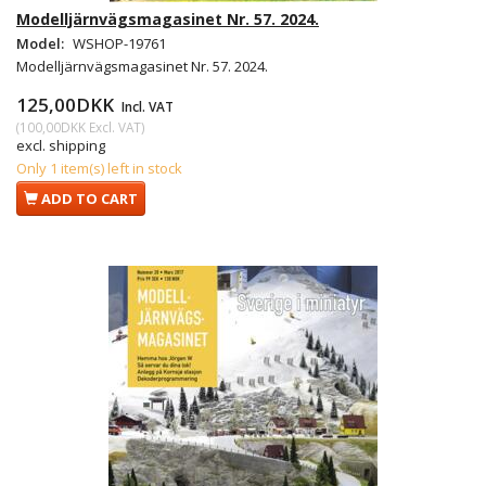
Modelljärnvägsmagasinet Nr. 57. 2024.
Model:
WSHOP-19761
Modelljärnvägsmagasinet Nr. 57. 2024.
125,00DKK
Incl. VAT
(
100,00DKK
Excl. VAT
)
excl. shipping
Only 1 item(s) left in stock
ADD TO CART