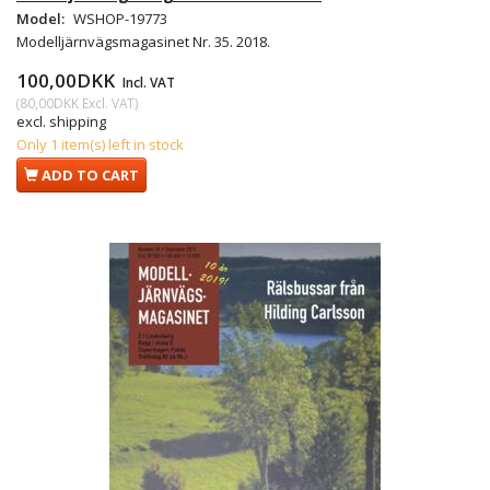
Model:
WSHOP-19773
Modelljärnvägsmagasinet Nr. 35. 2018.
100,00DKK
Incl. VAT
(
80,00DKK
Excl. VAT
)
excl. shipping
Only 1 item(s) left in stock
ADD TO CART