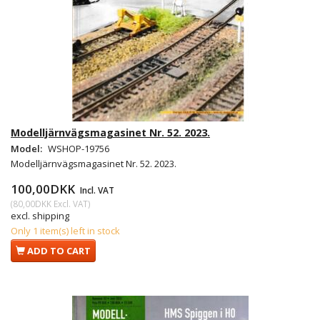
Modelljärnvägsmagasinet Nr. 52. 2023.
Model:
WSHOP-19756
Modelljärnvägsmagasinet Nr. 52. 2023.
100,00DKK
Incl. VAT
(
80,00DKK
Excl. VAT
)
excl. shipping
Only 1 item(s) left in stock
ADD TO CART