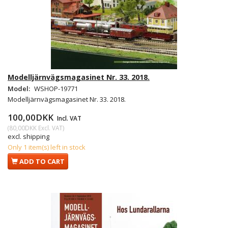
Modelljärnvägsmagasinet Nr. 33. 2018.
Model:
WSHOP-19771
Modelljärnvägsmagasinet Nr. 33. 2018.
100,00DKK
Incl. VAT
(
80,00DKK
Excl. VAT
)
excl. shipping
Only 1 item(s) left in stock
ADD TO CART