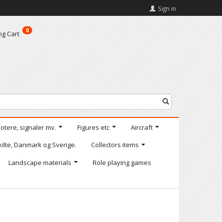
Sign in
0
ng Cart
motere, signaler mv.
Figures etc
Aircraft
kilte, Danmark og Sverige.
Collectors items
Landscape materials
Role playing games