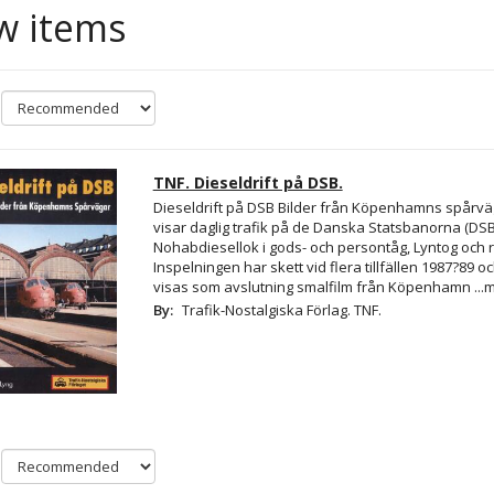
w items
TNF. Dieseldrift på DSB.
Dieseldrift på DSB Bilder från Köpenhamns spårvä
visar daglig trafik på de Danska Statsbanorna (DS
Nohabdiesellok i gods- och persontåg, Lyntog och 
Inspelningen har skett vid flera tillfällen 1987?89 
visas som avslutning smalfilm från Köpenhamn
...
By:
Trafik-Nostalgiska Förlag. TNF.