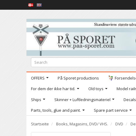
OFFERS
På Sporet productions
Forsendelse
For dem der ikke har tid.
Old toys
Model railr
Ships
Skinner + Luftledningsmateriel
Decals
Parts, tools, glue and paint.
Spare part service
Startseite
Books, Magasins, DVD/ VHS.
DVD
De