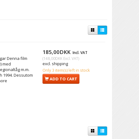
185,00DKK
Incl. VAT
gar Denna film
(
148,00DKK
Excl. VAT
)
excl. shipping
B) med
regionaltåg m.m.
Only 3 item(s) left in stock
och 1994. Dessutom
ADD TO CART
more