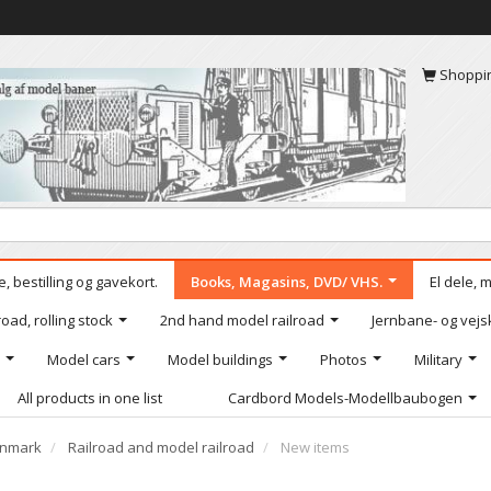
Shoppi
, bestilling og gavekort.
Books, Magasins, DVD/ VHS.
El dele, 
oad, rolling stock
2nd hand model railroad
Jernbane- og vejs
Model cars
Model buildings
Photos
Military
All products in one list
Cardbord Models-Modellbaubogen
nmark
Railroad and model railroad
New items