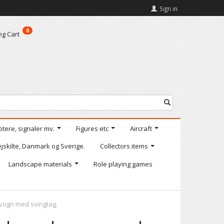
Sign in
0
ng Cart
otere, signaler mv.
Figures etc
Aircraft
jskilte, Danmark og Sverige.
Collectors items
Landscape materials
Role playing games
vogn med svingtag.