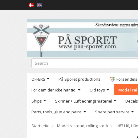
OFFERS
På Sporet productions
Forsendelse
For dem der ikke har tid.
Old toys
Model rail
Ships
Skinner + Luftledningsmateriel
Decals
Parts, tools, glue and paint.
Spare part service
Startseite
Model railroad, rolling stock
1:87 H0, H0