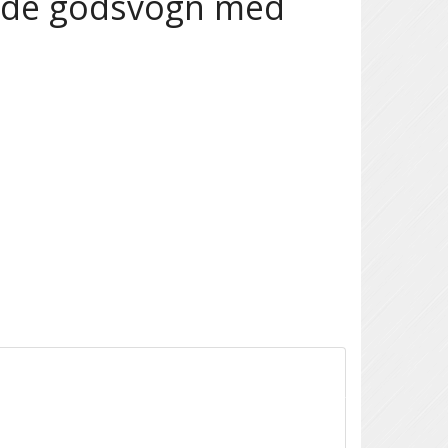
nde godsvogn med