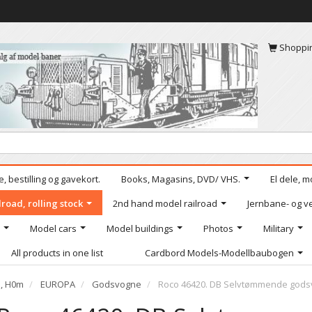
Shoppi
, bestilling og gavekort.
Books, Magasins, DVD/ VHS.
El dele, m
road, rolling stock
2nd hand model railroad
Jernbane- og ve
Model cars
Model buildings
Photos
Military
All products in one list
Cardbord Models-Modellbaubogen
e, H0m
EUROPA
Godsvogne
Roco 46420. DB Selvtømmende gods