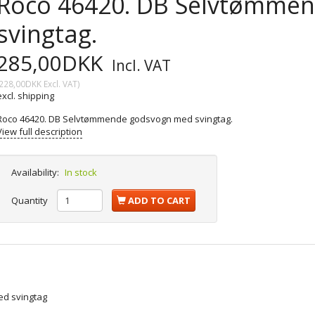
Roco 46420. DB Selvtømme
svingtag.
285,00DKK
Incl. VAT
228,00DKK
Excl. VAT
)
excl. shipping
Roco 46420. DB Selvtømmende godsvogn med svingtag.
View full description
Availability:
In stock
Quantity
ADD TO CART
ed svingtag