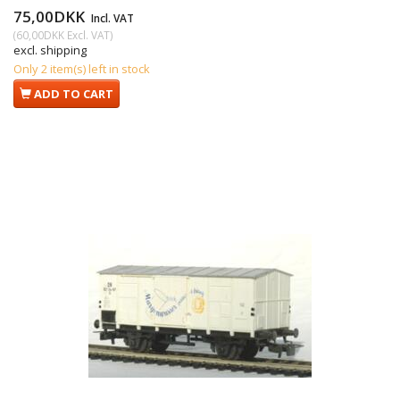
75,00DKK
Incl. VAT
(
60,00DKK
Excl. VAT
)
excl. shipping
Only 2 item(s) left in stock
ADD TO CART