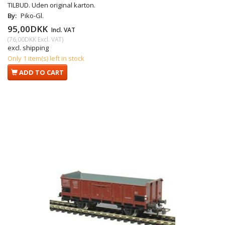
TILBUD. Uden original karton.
By:
Piko-Gl.
95,00DKK
Incl. VAT
(
76,00DKK
Excl. VAT
)
excl. shipping
Only 1 item(s) left in stock
ADD TO CART