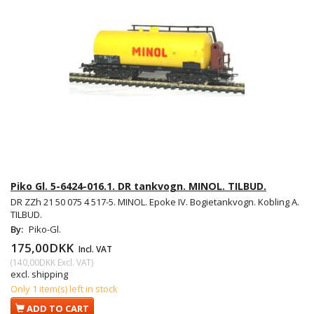
Piko Gl. 5-6424-016.1. DR tankvogn. MINOL. TILBUD.
DR ZZh 21 50 075 4 517-5. MINOL. Epoke IV. Bogietankvogn. Kobling A.
TILBUD.
By:
Piko-Gl.
175,00DKK
Incl. VAT
(
140,00DKK
Excl. VAT
)
excl. shipping
Only 1 item(s) left in stock
ADD TO CART