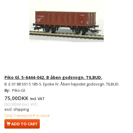
Piko Gl. 5-6444-042. B åben godsvogn. TILBUD.
B .E 01 88 501 5 185-5. Epoke IV. Åben højsidet godsvogn. TILBUD.
By:
Piko-Gl.
75,00DKK
Incl. VAT
(
60,00DKK
Excl. VAT
)
excl. shipping
Only 2 item(s) left in stock
ADD TO CART