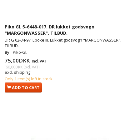
Piko Gl. 5-6448-017. DR lukket godsvogn
"MARGONWASSER". TILBUD.
DR G 02-34-97. Epoke III. Lukket godsvogn "MARGONWASSER".
TILBUD.
By:
Piko-Gl.
75,00DKK
Incl. VAT
(
60,00DKK
Excl. VAT
)
excl. shipping
Only 1 item(s) left in stock
ADD TO CART