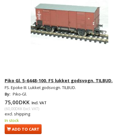
Piko Gl. 5-6448-100. FS lukket godsvogn. TILBUD.
FS. Epoke III. Lukket godsvogn. TILBUD.
By:
Piko-Gl.
75,00DKK
Incl. VAT
(
60,00DKK
Excl. VAT
)
excl. shipping
In stock
ADD TO CART