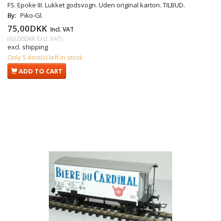
FS. Epoke III. Lukket godsvogn. Uden original karton. TILBUD.
By:
Piko-Gl.
75,00DKK
Incl. VAT
(
60,00DKK
Excl. VAT
)
excl. shipping
Only 5 item(s) left in stock
ADD TO CART