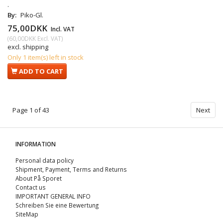
.
By:
Piko-Gl.
75,00DKK
Incl. VAT
(
60,00DKK
Excl. VAT
)
excl. shipping
Only 1 item(s) left in stock
ADD TO CART
Page 1 of 43
Next
INFORMATION
Personal data policy
Shipment, Payment, Terms and Returns
About På Sporet
Contact us
IMPORTANT GENERAL INFO
Schreiben Sie eine Bewertung
SiteMap