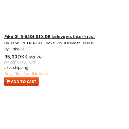
Piko Gl. 5-6434-010. DR kølevogn. Interfrigo.
DR 11 50 . INTERFRIGO. Epoke IV/V. Kølevogn. TILBUD.
By:
Piko-Gl.
95,00DKK
Incl. VAT
(
76,00DKK
Excl. VAT
)
excl. shipping
Only 4 item(s) left in stock
ADD TO CART