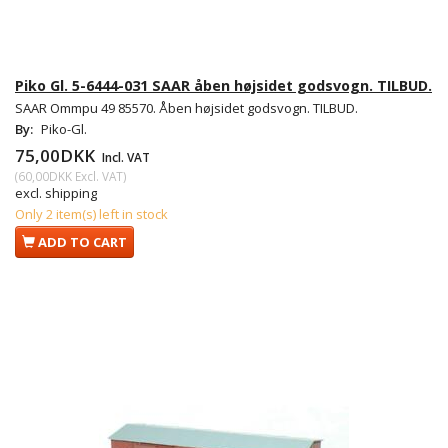
Piko Gl. 5-6444-031 SAAR åben højsidet godsvogn. TILBUD.
SAAR Ommpu 49 85570. Åben højsidet godsvogn. TILBUD.
By:
Piko-Gl.
75,00DKK
Incl. VAT
(
60,00DKK
Excl. VAT
)
excl. shipping
Only 2 item(s) left in stock
ADD TO CART