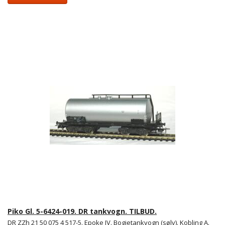
Piko Gl. 5-6424-019. DR tankvogn. TILBUD.
DR ZZh 21 50 075 4 517-5. Epoke IV. Bogietankvogn (sølv). Kobling A.