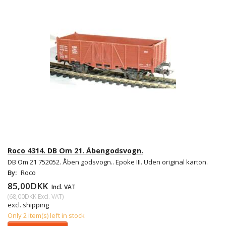
Roco 4314. DB Om 21. Åbengodsvogn.
DB Om 21 752052. Åben godsvogn.. Epoke III. Uden original karton.
By:
Roco
85,00DKK
Incl. VAT
(
68,00DKK
Excl. VAT
)
excl. shipping
Only 2 item(s) left in stock