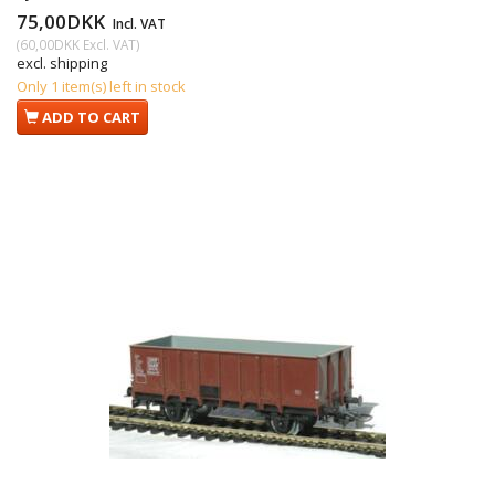
75,00DKK
Incl. VAT
(
60,00DKK
Excl. VAT
)
excl. shipping
Only 1 item(s) left in stock
ADD TO CART