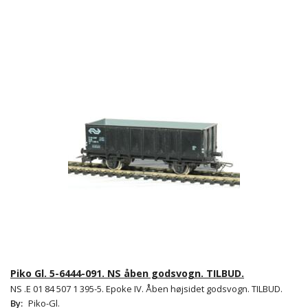
Piko Gl. 5-6444-091. NS åben godsvogn. TILBUD.
NS .E 01 84 507 1 395-5. Epoke IV. Åben højsidet godsvogn. TILBUD.
By:
Piko-Gl.