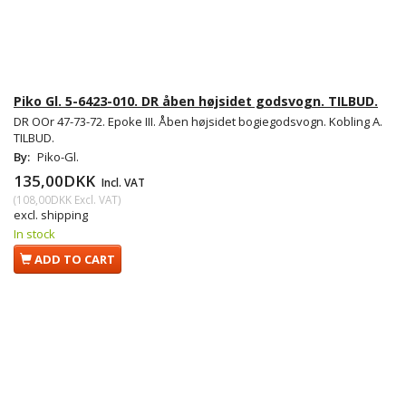
Piko Gl. 5-6423-010. DR åben højsidet godsvogn. TILBUD.
DR OOr 47-73-72. Epoke III. Åben højsidet bogiegodsvogn. Kobling A.
TILBUD.
By:
Piko-Gl.
135,00DKK
Incl. VAT
(
108,00DKK
Excl. VAT
)
excl. shipping
In stock
ADD TO CART