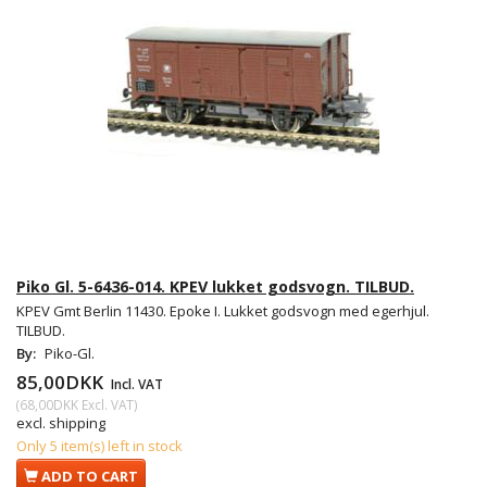
Piko Gl. 5-6436-014. KPEV lukket godsvogn. TILBUD.
KPEV Gmt Berlin 11430. Epoke I. Lukket godsvogn med egerhjul.
TILBUD.
By:
Piko-Gl.
85,00DKK
Incl. VAT
(
68,00DKK
Excl. VAT
)
excl. shipping
Only 5 item(s) left in stock
ADD TO CART