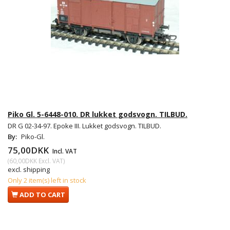
Piko Gl. 5-6448-010. DR lukket godsvogn. TILBUD.
DR G 02-34-97. Epoke III. Lukket godsvogn. TILBUD.
By:
Piko-Gl.
75,00DKK
Incl. VAT
(
60,00DKK
Excl. VAT
)
excl. shipping
Only 2 item(s) left in stock
ADD TO CART