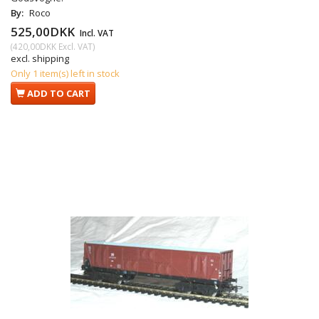
By:
Roco
525,00DKK
Incl. VAT
(
420,00DKK
Excl. VAT
)
excl. shipping
Only 1 item(s) left in stock
ADD TO CART