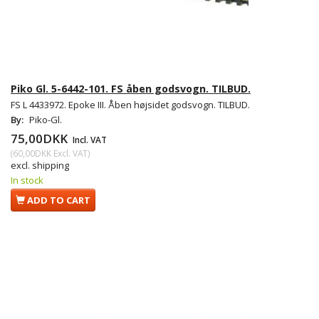
Piko Gl. 5-6442-101. FS åben godsvogn. TILBUD.
FS L 4433972. Epoke III. Åben højsidet godsvogn. TILBUD.
By:
Piko-Gl.
75,00DKK
Incl. VAT
(
60,00DKK
Excl. VAT
)
excl. shipping
In stock
ADD TO CART