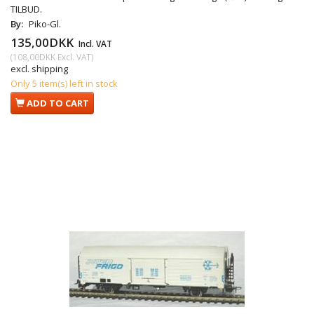
TILBUD.
By:
Piko-Gl.
135,00DKK
Incl. VAT
(
108,00DKK
Excl. VAT
)
excl. shipping
Only 5 item(s) left in stock
ADD TO CART