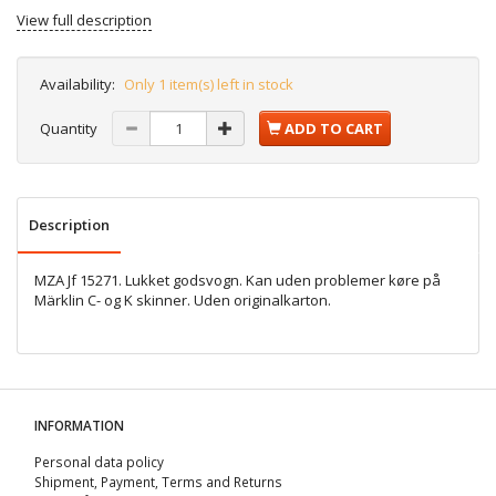
View full description
Availability:
Only 1 item(s) left in stock
Quantity
ADD TO CART
Description
MZA Jf 15271. Lukket godsvogn. Kan uden problemer køre på
Märklin C- og K skinner. Uden originalkarton.
INFORMATION
Personal data policy
Shipment, Payment, Terms and Returns