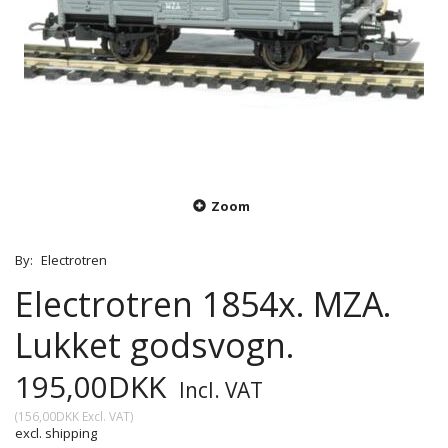
Zoom
By:
Electrotren
Electrotren 1854x. MZA.
Lukket godsvogn.
195,00DKK
Incl. VAT
(
156,00DKK
Excl. VAT
)
excl. shipping