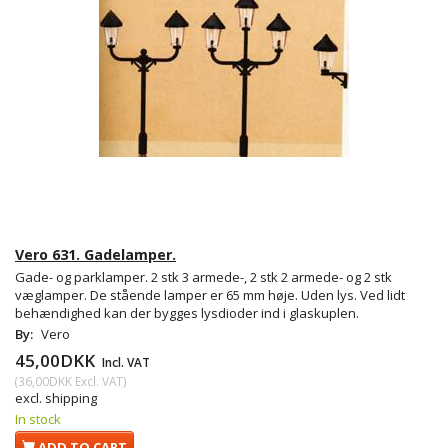
Vero 631. Gadelamper.
Gade- og parklamper. 2 stk 3 armede-, 2 stk 2 armede- og 2 stk
væglamper. De stående lamper er 65 mm høje. Uden lys. Ved lidt
behændighed kan der bygges lysdioder ind i glaskuplen.
By:
Vero
45,00DKK
Incl. VAT
(
36,00DKK
Excl. VAT
)
excl. shipping
In stock
ADD TO CART