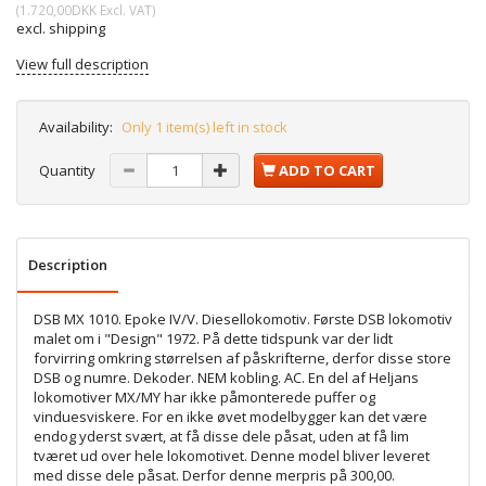
(
1.720,00DKK
Excl. VAT
)
excl. shipping
View full description
Availability:
Only 1 item(s) left in stock
Quantity
ADD TO CART
Description
DSB MX 1010. Epoke IV/V. Diesellokomotiv. Første DSB lokomotiv
malet om i "Design" 1972. På dette tidspunk var der lidt
forvirring omkring størrelsen af påskrifterne, derfor disse store
DSB og numre. Dekoder. NEM kobling. AC. En del af Heljans
lokomotiver MX/MY har ikke påmonterede puffer og
vinduesviskere. For en ikke øvet modelbygger kan det være
endog yderst svært, at få disse dele påsat, uden at få lim
tværet ud over hele lokomotivet. Denne model bliver leveret
med disse dele påsat. Derfor denne merpris på 300,00.