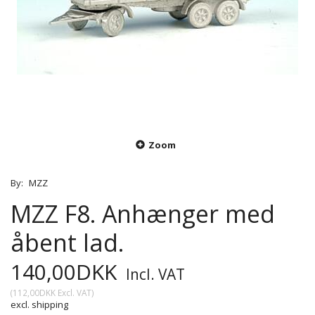
Zoom
By:
MZZ
MZZ F8. Anhænger med
åbent lad.
140,00DKK
Incl. VAT
(
112,00DKK
Excl. VAT
)
excl. shipping