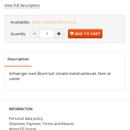
View full description
Availability:
Only 2 item(s) left in stock
Quantity
ADD TO CART
Description
Anhænger med åbent lad. Umalet metalsamlesæt. Nem at
samle.
INFORMATION
Personal data policy
Shipment, Payment, Terms and Returns
About På Sporet