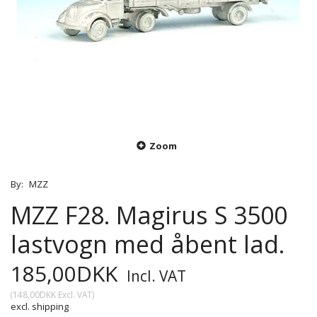
Zoom
By:
MZZ
MZZ F28. Magirus S 3500
lastvogn med åbent lad.
185,00DKK
Incl. VAT
(
148,00DKK
Excl. VAT
)
excl. shipping