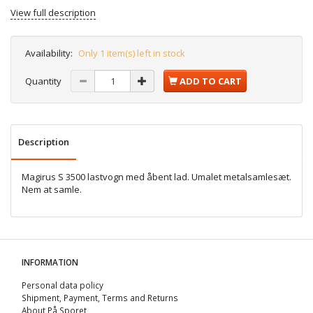
View full description
Availability:
Only 1 item(s) left in stock
Quantity
ADD TO CART
Description
Magirus S 3500 lastvogn med åbent lad. Umalet metalsamlesæt.
Nem at samle.
INFORMATION
Personal data policy
Shipment, Payment, Terms and Returns
About På Sporet