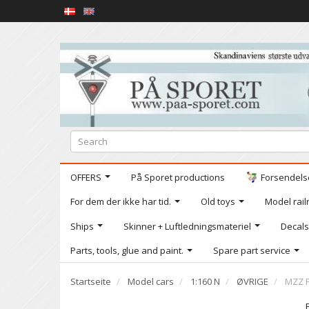
OFFERS
På Sporet productions
Forsendelse
For dem der ikke har tid.
Old toys
Model railr
Ships
Skinner + Luftledningsmateriel
Decals
Parts, tools, glue and paint.
Spare part service
Startseite
Model cars
1:160 N
ØVRIGE
MZZ F