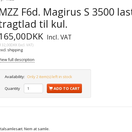
MZZ F6d. Magirus S 3500 la
tragtlad til kul.
165,00DKK
Incl. VAT
132,00DKK
Excl. VAT
)
excl. shipping
View full description
Availability:
Only 2 item(s) left in stock
Quantity
ADD TO CART
metalsamlesæt. Nem at samle.