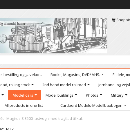
Shoppi
, bestilling og gavekort.
Books, Magasins, DVD/ VHS.
El dele, m
oad, rolling stock
2nd hand model railroad
Jernbane- og vejs
Model cars
Model buildings
Photos
Military
All products in one list
Cardbord Models-Modellbaubogen
6d. Magirus S 3500 lastvogn med tragtlad til kul.
By:
MZZ