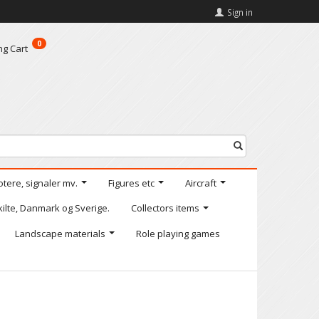
Sign in
0
ng Cart
otere, signaler mv.
Figures etc
Aircraft
kilte, Danmark og Sverige.
Collectors items
Landscape materials
Role playing games