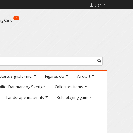
Sign in
0
ng Cart
otere, signaler mv.
Figures etc
Aircraft
kilte, Danmark og Sverige.
Collectors items
Landscape materials
Role playing games