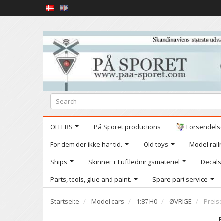
OFFERS
På Sporet productions
Forsendelse
For dem der ikke har tid.
Old toys
Model railr
Ships
Skinner + Luftledningsmateriel
Decals
Parts, tools, glue and paint.
Spare part service
Startseite
Model cars
1:87 H0
ØVRIGE
Preis