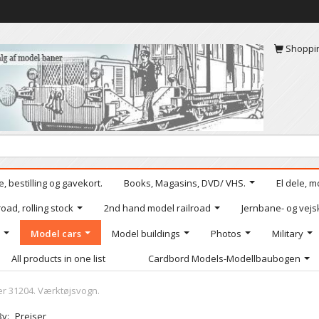
Shoppi
, bestilling og gavekort.
Books, Magasins, DVD/ VHS.
El dele, m
oad, rolling stock
2nd hand model railroad
Jernbane- og vejs
Model cars
Model buildings
Photos
Military
All products in one list
Cardbord Models-Modellbaubogen
er 31204. Værktøjsvogn.
By:
Preiser