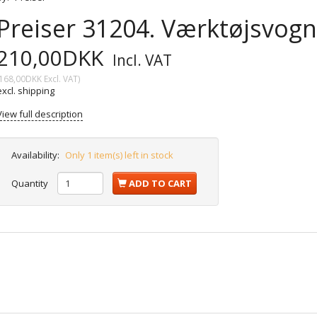
Preiser 31204. Værktøjsvogn
210,00DKK
Incl. VAT
168,00DKK
Excl. VAT
)
excl. shipping
View full description
Availability:
Only 1 item(s) left in stock
Quantity
ADD TO CART