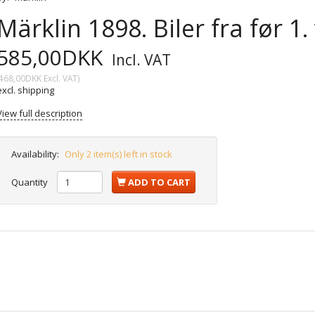
Märklin 1898. Biler fra før 1.
585,00DKK
Incl. VAT
468,00DKK
Excl. VAT
)
excl. shipping
View full description
Availability:
Only 2 item(s) left in stock
Quantity
ADD TO CART