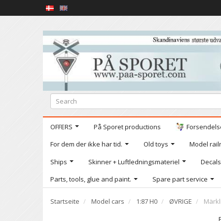
OFFERS
På Sporet productions
Forsendelse
For dem der ikke har tid.
Old toys
Model railr
Ships
Skinner + Luftledningsmateriel
Decals
Parts, tools, glue and paint.
Spare part service
Startseite
Model cars
1:87 H0
ØVRIGE
Märkli