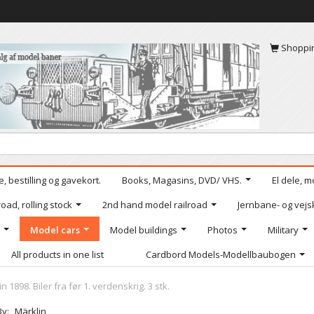
Shoppi
, bestilling og gavekort.
Books, Magasins, DVD/ VHS.
El dele, m
oad, rolling stock
2nd hand model railroad
Jernbane- og vejs
Model cars
Model buildings
Photos
Military
All products in one list
Cardbord Models-Modellbaubogen
n 1898. Biler fra før 1. verdenskrig. 3 stk.
By:
Märklin