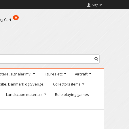
Sign in
0
ng Cart
otere, signaler mv.
Figures etc
Aircraft
kilte, Danmark og Sverige.
Collectors items
Landscape materials
Role playing games