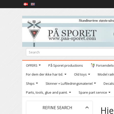
OFFERS
På Sporet productions
Forsendelse
For dem der ikke har tid.
Old toys
Model railr
Ships
Skinner + Luftledningsmateriel
Decals
Parts, tools, glue and paint.
Spare part service
Toggle
Hj
REFINE SEARCH
filter