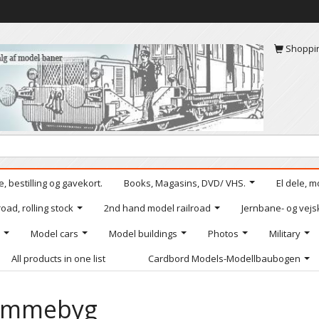
Shoppi
, bestilling og gavekort.
Books, Magasins, DVD/ VHS.
El dele, m
oad, rolling stock
2nd hand model railroad
Jernbane- og vejs
Model cars
Model buildings
Photos
Military
All products in one list
Cardbord Models-Modellbaubogen
emmebyg