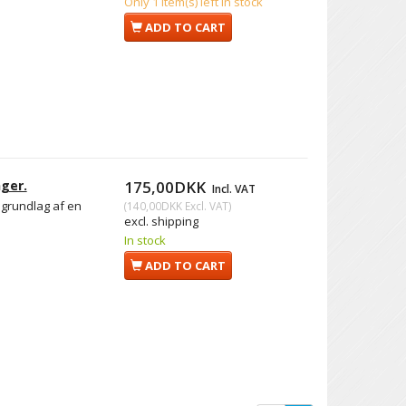
Only 1 item(s) left in stock
ADD TO CART
ger.
175,00DKK
Incl. VAT
grundlag af en
(
140,00DKK
Excl. VAT
)
excl. shipping
In stock
ADD TO CART