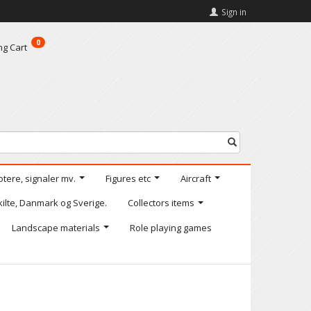
Sign in
0
ng Cart
otere, signaler mv.
Figures etc
Aircraft
kilte, Danmark og Sverige.
Collectors items
Landscape materials
Role playing games