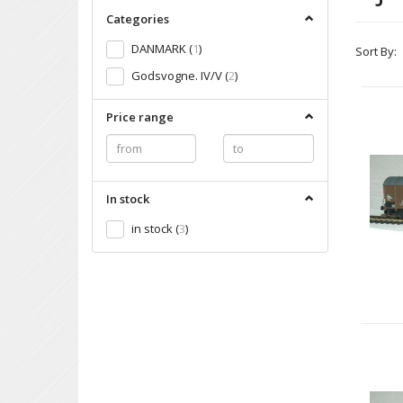
Categories
DANMARK
(
1
)
Sort By:
Godsvogne. IV/V
(
2
)
Price range
In stock
in stock
(
3
)