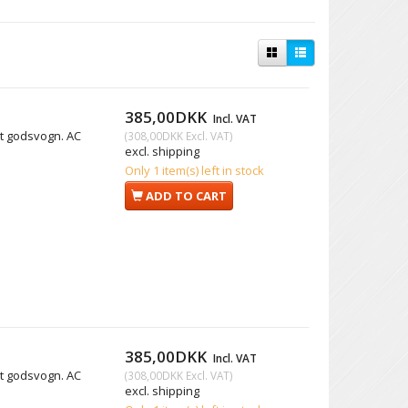
385,00DKK
Incl. VAT
et godsvogn. AC
(
308,00DKK
Excl. VAT
)
excl. shipping
Only 1 item(s) left in stock
ADD TO CART
385,00DKK
Incl. VAT
et godsvogn. AC
(
308,00DKK
Excl. VAT
)
excl. shipping