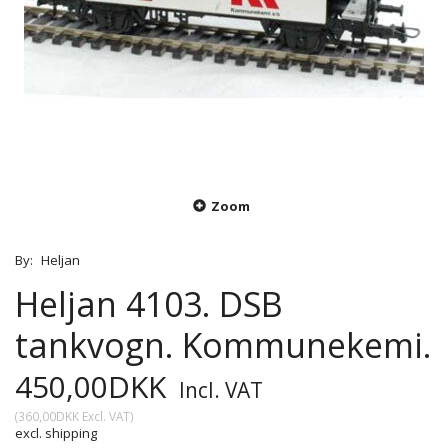
Zoom
By:
Heljan
Heljan 4103. DSB
tankvogn. Kommunekemi.
450,00DKK
Incl. VAT
(
360,00DKK
Excl. VAT
)
excl. shipping