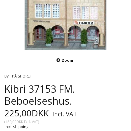
Zoom
By:
PÅ SPORET
Kibri 37153 FM.
Beboelseshus.
225,00DKK
Incl. VAT
(
180,00DKK
Excl. VAT
)
excl. shipping