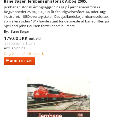
Bane Bøger. Jernbaneghistorisk Årbog 2005.
Jernbanehistorisk Årbog kigger tilbage på jernbanehistoriske
begivenheder 25, 50, 100, 125 år før udgivelsesåret. 64 sider. Rigt
illustreret. I 1880 overtog staten Det sjællandske Jernbaneselskab,
som ellers siden 1847 havde stået for det meste af banedriften på
Sjælland. John Poulsen fortæller om b
...more
By:
Bane Bøger
179,00DKK
Incl. VAT
(
143,20DKK
Excl. VAT
)
excl. shipping
Only 2 item(s) left in stock
ADD TO CART