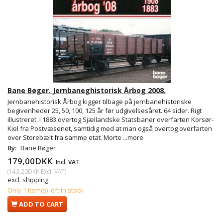
Bane Bøger. Jernbaneghistorisk Årbog 2008.
Jernbanehistorisk Årbog kigger tilbage på jernbanehistoriske
begivenheder 25, 50, 100, 125 år før udgivelsesåret. 64 sider. Rigt
illustreret. I 1883 overtog Sjællandske Statsbaner overfarten Korsør-
Kiel fra Postvæsenet, samtidig med at man også overtog overfarten
over Storebælt fra samme etat. Morte
...more
By:
Bane Bøger
179,00DKK
Incl. VAT
(
143,20DKK
Excl. VAT
)
excl. shipping
Only 1 item(s) left in stock
ADD TO CART