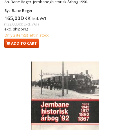
An. Bane Bøger. Jernbaneghistorisk Årbog 1990.
By:
Bane Bøger
165,00DKK
Incl. VAT
(
132,00DKK
Excl. VAT
)
excl. shipping
Only 2 item(s) left in stock
ADD TO CART