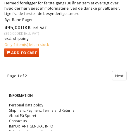
Hermed foreligger for første gang i 30 år en samlet oversigt over
hvad der har været af motormateriel ved de danske privatbaner.
Lige fra de første - de besynderlige
...more
By:
Bane Bøger
495,00DKK
Incl. VAT
(
396,00DKK
Excl. VAT
)
excl. shipping
Only 1 item(s) left in stock
ADD TO CART
Page 1 of 2
Next
INFORMATION
Personal data policy
Shipment, Payment, Terms and Returns
About På Sporet
Contact us
IMPORTANT GENERAL INFO