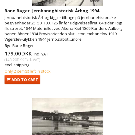
Bane Bøger. Jernbaneghistorisk Årbog 1994.
Jernbanehistorisk Årbog kigger tilbage på jernbanehistoriske
begivenheder 25, 50, 100, 125 år før udgivelsesåret. 64 sider. Rigt
illustreret. 1844 Materiellet ved Altona-Kiel 1869 Randers-Aalborg
banen åbner 1894 Provisorietiden slut - stor jembanelov 1919
Vigerslev-ulykken 1944 Jernb.sabot
...more
By:
Bane Bøger
179,00DKK
Incl. VAT
(
143,20DKK
Excl. VAT
)
excl. shipping
Only 2 item(s) left in stock
ADD TO CART