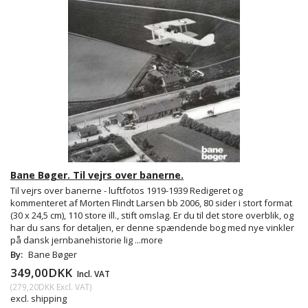
Bane Bøger. Til vejrs over banerne.
Til vejrs over banerne - luftfotos 1919-1939 Redigeret og
kommenteret af Morten Flindt Larsen bb 2006, 80 sider i stort format
(30 x 24,5 cm), 110 store ill., stift omslag. Er du til det store overblik, og
har du sans for detaljen, er denne spændende bog med nye vinkler
på dansk jernbanehistorie lig
...more
By:
Bane Bøger
349,00DKK
Incl. VAT
(
279,20DKK
Excl. VAT
)
excl. shipping