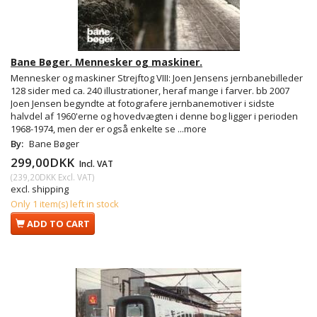
Bane Bøger. Mennesker og maskiner.
Mennesker og maskiner Strejftog VIII: Joen Jensens jernbanebilleder
128 sider med ca. 240 illustrationer, heraf mange i farver. bb 2007
Joen Jensen begyndte at fotografere jernbanemotiver i sidste
halvdel af 1960'erne og hovedvægten i denne bog ligger i perioden
1968-1974, men der er også enkelte se
...more
By:
Bane Bøger
299,00DKK
Incl. VAT
(
239,20DKK
Excl. VAT
)
excl. shipping
Only 1 item(s) left in stock
ADD TO CART