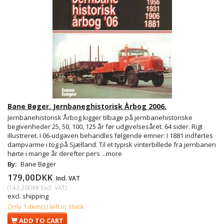
Bane Bøger. Jernbaneghistorisk Årbog 2006.
Jernbanehistorisk Årbog kigger tilbage på jernbanehistoriske
begivenheder 25, 50, 100, 125 år før udgivelsesåret. 64 sider. Rigt
illustreret. I 06-udgaven behandles følgende emner: I 1881 indførtes
dampvarme i tog på Sjælland. Til et typisk vinterbillede fra jernbanen
hørte i mange år derefter pers
...more
By:
Bane Bøger
179,00DKK
Incl. VAT
(
143,20DKK
Excl. VAT
)
excl. shipping
Only 1 item(s) left in stock
ADD TO CART