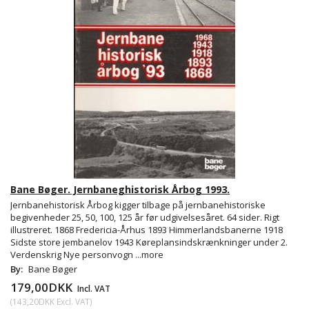
Bane Bøger. Jernbaneghistorisk Årbog 1993.
Jernbanehistorisk Årbog kigger tilbage på jernbanehistoriske
begivenheder 25, 50, 100, 125 år før udgivelsesåret. 64 sider. Rigt
illustreret. 1868 Fredericia-Århus 1893 Himmerlandsbanerne 1918
Sidste store jembanelov 1943 Køreplansindskrænkninger under 2.
Verdenskrig Nye personvogn
...more
By:
Bane Bøger
179,00DKK
Incl. VAT
(
143,20DKK
Excl. VAT
)