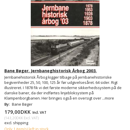
Bane Bøger. Jernbaneghistorisk Årbog 2003.
Jernbanehistorisk Årbog kigger tilbage på jernbanehistoriske
begivenheder 25, 50, 100, 125 år før udgivelsesåret. 64 sider. Rigt
illustreret. I 1878 fik vi det første moderne sikkerhedssystem på de
danske baner, da der indførtes linjebloksystem på
Klampenborgbanen. Her bringes også en oversigt over
...more
By:
Bane Bøger
179,00DKK
Incl. VAT
(
143,20DKK
Excl. VAT
)
excl. shipping
Only 1 item(s) left in stock