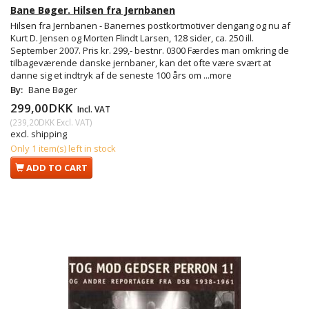
Bane Bøger. Hilsen fra Jernbanen
Hilsen fra Jernbanen - Banernes postkortmotiver dengang og nu af
Kurt D. Jensen og Morten Flindt Larsen, 128 sider, ca. 250 ill.
September 2007. Pris kr. 299,- bestnr. 0300 Færdes man omkring de
tilbageværende danske jernbaner, kan det ofte være svært at
danne sig et indtryk af de seneste 100 års om
...more
By:
Bane Bøger
299,00DKK
Incl. VAT
(
239,20DKK
Excl. VAT
)
excl. shipping
Only 1 item(s) left in stock
ADD TO CART