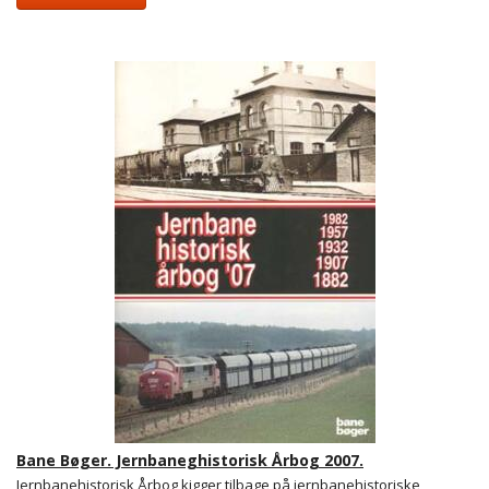
Bane Bøger. Jernbaneghistorisk Årbog 2007.
Jernbanehistorisk Årbog kigger tilbage på jernbanehistoriske