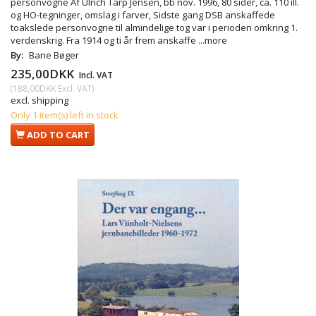
personvogne Af Ulrich Tarp Jensen, bb nov. 1996, 80 sider, ca. 110 ill.
og HO-tegninger, omslag i farver, Sidste gang DSB anskaffede
toakslede personvogne til almindelige tog var i perioden omkring 1.
verdenskrig. Fra 1914 og ti år frem anskaffe
...more
By:
Bane Bøger
235,00DKK
Incl. VAT
(
188,00DKK
Excl. VAT
)
excl. shipping
Only 1 item(s) left in stock
ADD TO CART