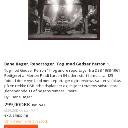
Bane Bøger. Reportager. Tog mod Gedser Perron 1.
Tog mod Gedser Perron 1! - og andre reportager fra DSB 1938-1961
Redigeret af Morten Flindt Larsen 84 sider i stort format, ca. 125
fotos. I dette nye bind med reportager og interviews sætter vi fokus
på en række DSB-arbejdspladser og -miljøer i etatens sidste store
glansperiode. Et af bogens temaer
...more
By:
Bane Bøger
299,00DKK
Incl. VAT
(
239,20DKK
Excl. VAT
)
excl. shipping
Only 3 item(s) left in stock