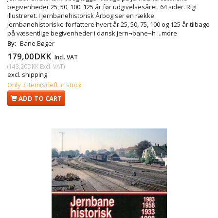
begivenheder 25, 50, 100, 125 år før udgivelsesåret. 64 sider. Rigt
illustreret. I Jernbanehistorisk Årbog ser en række
jernbanehistoriske forfattere hvert år 25, 50, 75, 100 og 125 år tilbage
på væsentlige begivenheder i dansk jern¬bane¬h
...more
By:
Bane Bøger
179,00DKK
Incl. VAT
(
143,20DKK
Excl. VAT
)
excl. shipping
Only 3 item(s) left in stock
ADD TO CART