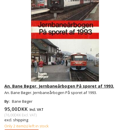
An. Bane Bøger. Jernbaneårbogen På sporet af 1993.
An. Bane Bøger. Jernbaneårbogen På sporet af 1993.
By:
Bane Bøger
95,00DKK
Incl. VAT
(
76,00DKK
Excl. VAT
)
excl. shipping
Only 2 item(s) left in stock