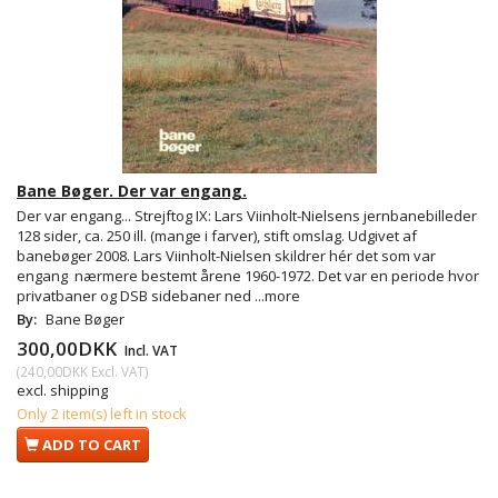
Bane Bøger. Der var engang.
Der var engang... Strejftog IX: Lars Viinholt-Nielsens jernbanebilleder
128 sider, ca. 250 ill. (mange i farver), stift omslag. Udgivet af
banebøger 2008. Lars Viinholt-Nielsen skildrer hér det som var
engang  nærmere bestemt årene 1960-1972. Det var en periode hvor
privatbaner og DSB sidebaner ned
...more
By:
Bane Bøger
300,00DKK
Incl. VAT
(
240,00DKK
Excl. VAT
)
excl. shipping
Only 2 item(s) left in stock
ADD TO CART