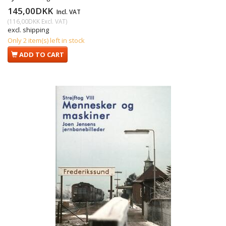
145,00DKK
Incl. VAT
(
116,00DKK
Excl. VAT
)
excl. shipping
Only 2 item(s) left in stock
ADD TO CART