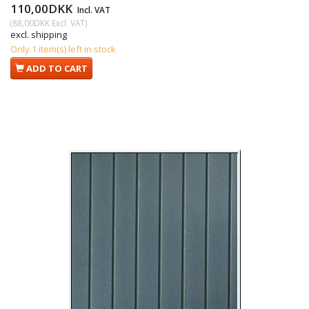
110,00DKK
Incl. VAT
(
88,00DKK
Excl. VAT
)
excl. shipping
Only 1 item(s) left in stock
ADD TO CART