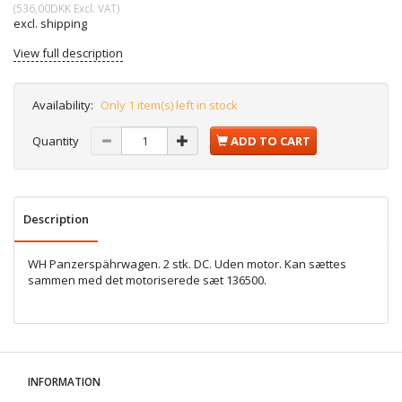
(
536,00DKK
Excl. VAT
)
excl. shipping
View full description
Availability:
Only 1 item(s) left in stock
Quantity
ADD TO CART
Description
WH Panzerspährwagen. 2 stk. DC. Uden motor. Kan sættes
sammen med det motoriserede sæt 136500.
INFORMATION