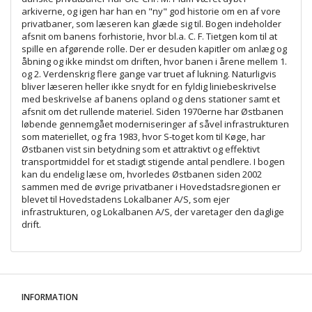
arkiverne, og igen har han en "ny" god historie om en af vore
privatbaner, som læseren kan glæde sig til. Bogen indeholder
afsnit om banens forhistorie, hvor bl.a. C. F. Tietgen kom til at
spille en afgørende rolle. Der er desuden kapitler om anlæg og
åbning og ikke mindst om driften, hvor banen i årene mellem 1.
og 2. Verdenskrig flere gange var truet af lukning. Naturligvis
bliver læseren heller ikke snydt for en fyldig liniebeskrivelse
med beskrivelse af banens opland og dens stationer samt et
afsnit om det rullende materiel. Siden 1970erne har Østbanen
løbende gennemgået moderniseringer af såvel infrastrukturen
som materiellet, og fra 1983, hvor S-toget kom til Køge, har
Østbanen vist sin betydning som et attraktivt og effektivt
transportmiddel for et stadigt stigende antal pendlere. I bogen
kan du endelig læse om, hvorledes Østbanen siden 2002
sammen med de øvrige privatbaner i Hovedstadsregionen er
blevet til Hovedstadens Lokalbaner A/S, som ejer
infrastrukturen, og Lokalbanen A/S, der varetager den daglige
drift.
INFORMATION