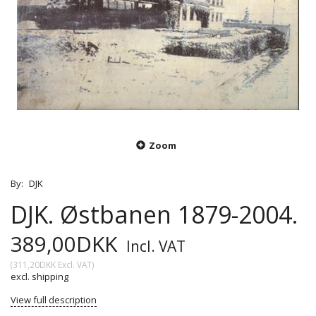
Zoom
By:
DJK
DJK. Østbanen 1879-2004.
389,00DKK
Incl. VAT
(
311,20DKK
Excl. VAT
)
excl. shipping
View full description