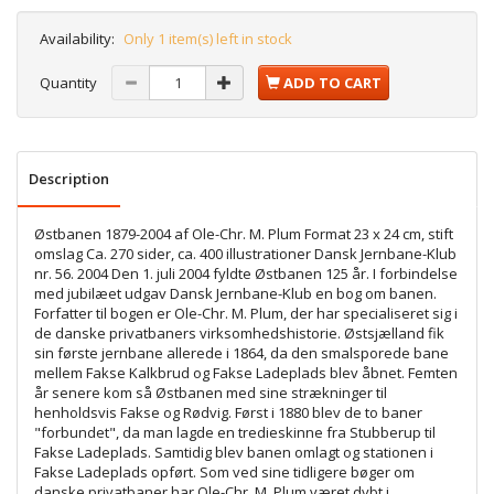
Availability:
Only 1 item(s) left in stock
Quantity
ADD TO CART
Description
Østbanen 1879-2004 af Ole-Chr. M. Plum Format 23 x 24 cm, stift
omslag Ca. 270 sider, ca. 400 illustrationer Dansk Jernbane-Klub
nr. 56. 2004 Den 1. juli 2004 fyldte Østbanen 125 år. I forbindelse
med jubilæet udgav Dansk Jernbane-Klub en bog om banen.
Forfatter til bogen er Ole-Chr. M. Plum, der har specialiseret sig i
de danske privatbaners virksomhedshistorie. Østsjælland fik
sin første jernbane allerede i 1864, da den smalsporede bane
mellem Fakse Kalkbrud og Fakse Ladeplads blev åbnet. Femten
år senere kom så Østbanen med sine strækninger til
henholdsvis Fakse og Rødvig. Først i 1880 blev de to baner
"forbundet", da man lagde en tredieskinne fra Stubberup til
Fakse Ladeplads. Samtidig blev banen omlagt og stationen i
Fakse Ladeplads opført. Som ved sine tidligere bøger om
danske privatbaner har Ole-Chr. M. Plum været dybt i